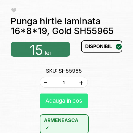
Punga hirtie laminata
16*8*19, Gold SH55965
15
DISPONIBIL
lei
SKU: SH55965
-
+
Adauga in cos
ARMENEASCA