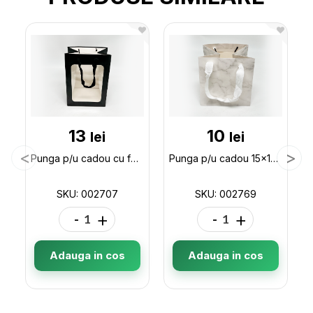
13
10
lei
lei
Punga p/u cadou cu fereastra 25*18*13 ML32-2 002707
Punga p/u cadou 15x15x15 (ML32-5) 002769
SKU: 002707
SKU: 002769
-
+
-
+
Adauga in cos
Adauga in cos