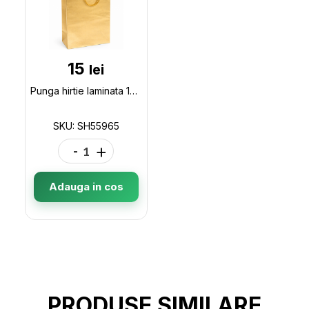
15
lei
Punga hirtie laminata 16*8*19, Gold SH55965
SKU: SH55965
-
+
Adauga in cos
PRODUSE SIMILARE