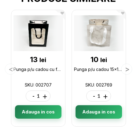
13
10
lei
lei
Punga p/u cadou cu fereastra 25*18*13 ML32-2 002707
Punga p/u cadou 15x15x15 (ML32-5) 002769
SKU: 002707
SKU: 002769
-
+
-
+
Adauga in cos
Adauga in cos