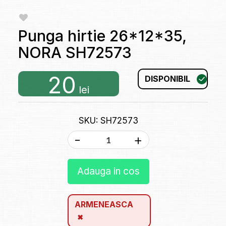
Punga hirtie 26*12*35,
NORA SH72573
20
DISPONIBIL
lei
SKU: SH72573
-
+
Adauga in cos
ARMENEASCA