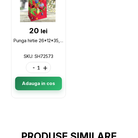
20
lei
Punga hirtie 26*12*35, NORA SH72573
SKU: SH72573
-
+
Adauga in cos
PRODUSE SIMILARE