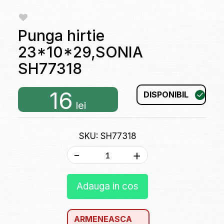
Punga hirtie
23*10*29,SONIA
SH77318
16
DISPONIBIL
lei
SKU: SH77318
-
+
Adauga in cos
ARMENEASCA