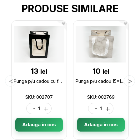
PRODUSE SIMILARE
13
10
lei
lei
Punga p/u cadou cu fereastra 25*18*13 ML32-2 002707
Punga p/u cadou 15x15x15 (ML32-5) 002769
SKU: 002707
SKU: 002769
-
+
-
+
Adauga in cos
Adauga in cos