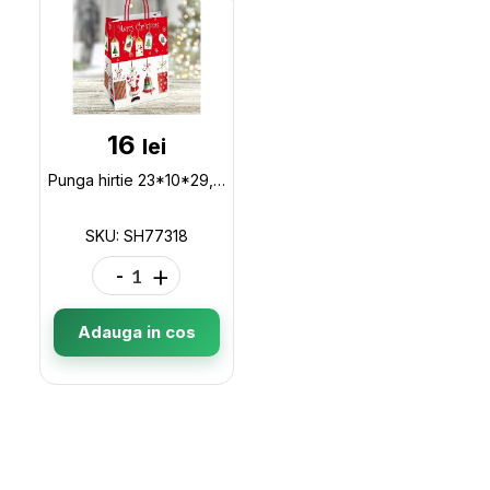
16
lei
Punga hirtie 23*10*29,SONIA SH77318
SKU: SH77318
-
+
Adauga in cos