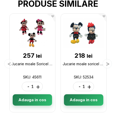
PRODUSE SIMILARE
257
218
lei
lei
Jucarie moale Soricel 45611
Jucarie moale soricel 45cm 52534
SKU: 45611
SKU: 52534
-
+
-
+
Adauga in cos
Adauga in cos