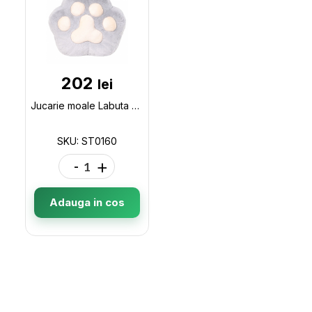
202
lei
Jucarie moale Labuta gri h-33cm ST0160
SKU: ST0160
-
+
Adauga in cos