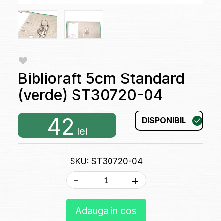
Biblioraft 5cm Standard
(verde) ST30720-04
42
DISPONIBIL
lei
SKU: ST30720-04
-
+
Adauga in cos