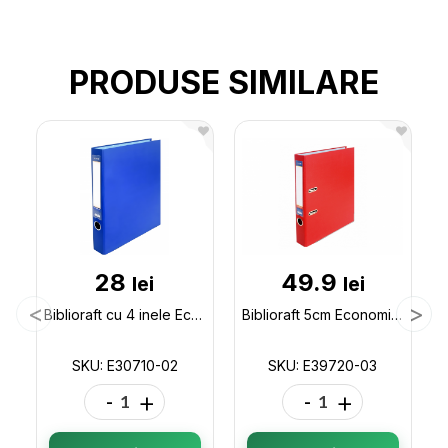
PRODUSE SIMILARE
28
49.9
lei
lei
Biblioraft cu 4 inele Economix (albastru) E30710-02
Biblioraft 5cm Economix (rosu) E39720-03
SKU: E30710-02
SKU: E39720-03
-
+
-
+