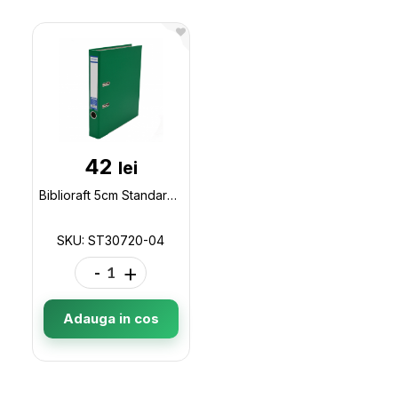
42
lei
Biblioraft 5cm Standard (verde) ST30720-04
SKU: ST30720-04
-
+
Adauga in cos