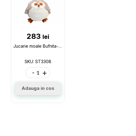
283
lei
Jucarie moale Bufnita-balonas h-38cm ST3308
SKU: ST3308
-
+
Adauga in cos