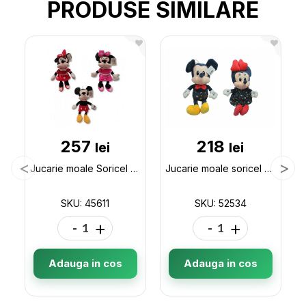
PRODUSE SIMILARE
257
218
lei
lei
Jucarie moale Soricel 45611
Jucarie moale soricel 45cm 52534
SKU: 45611
SKU: 52534
-
+
-
+
Adauga in cos
Adauga in cos