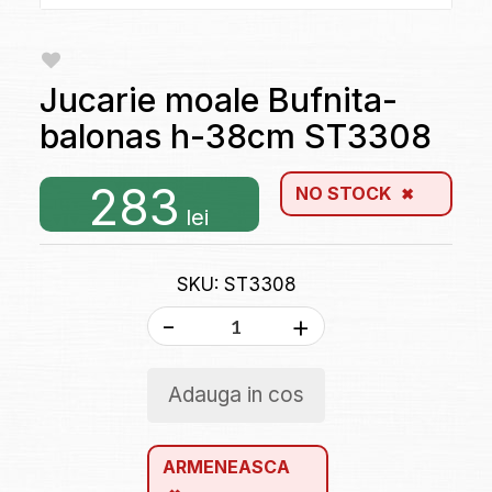
Jucarie moale Bufnita-
balonas h-38cm ST3308
283
NO STOCK
lei
SKU: ST3308
-
+
Adauga in cos
ARMENEASCA