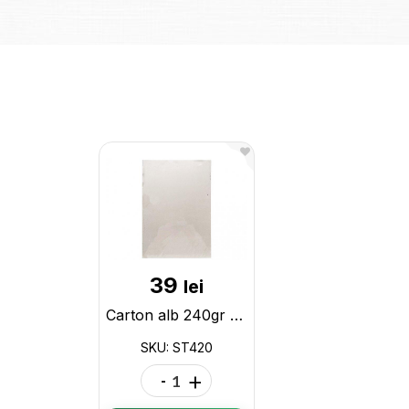
39
lei
Carton alb 240gr Standard (20 coli) ST420
SKU: ST420
-
+