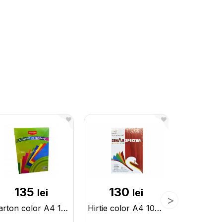
135
130
4
lei
lei
Carton color A4 10cul.160gr 100foi(ML8-5/11-5) 589878
Hirtie color A4 10cul. 80gr 250foi ML8-3/11-3 700045-250