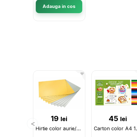
Adauga in cos
19
45
lei
lei
Hirtie color aurie/argintie autoadeziva (o foaie) 12062
Carton colo