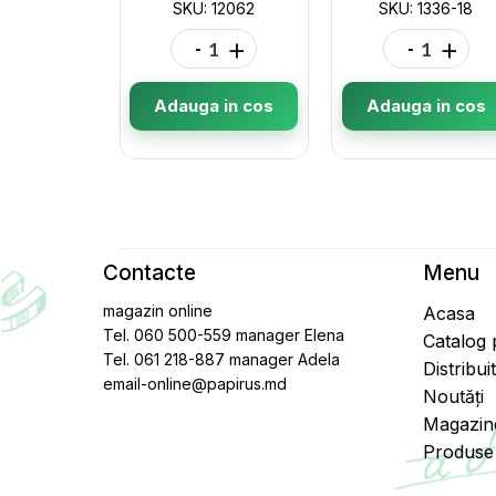
SKU: 12062
SKU: 1336-18
-
+
-
+
Adauga in cos
Adauga in cos
Contacte
Menu
magazin online
Acasa
Tel. 060 500-559 manager Elena
Catalog
Tel. 061 218-887 manager Adela
Distribui
email-online@papirus.md
Noutăți
Magazin
Produse 