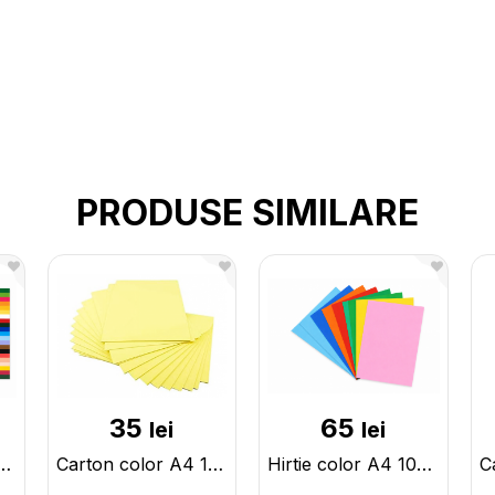
PRODUSE SIMILARE
35
65
lei
lei
r A4 18cul.200gr ML11-6 1336-18
Carton color A4 15cul.190gr DUBLU 193799
Hirtie color A4 10cul. 80gr 100foi ML55-2/11-2 578461-100