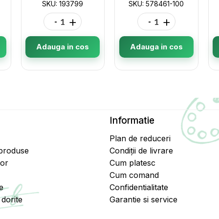
SKU: 193799
SKU: 578461-100
-
+
-
+
Adauga in cos
Adauga in cos
Informatie
Plan de reduceri
 produse
Condiții de livrare
tor
Cum platesc
Cum comand
e
Confidentialitate
dorite
Garantie si service