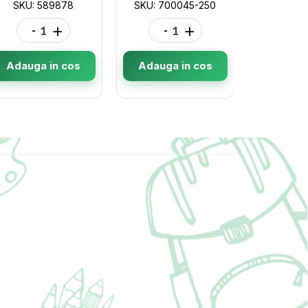
SKU: 589878
SKU: 700045-250
SKU: 
-
+
-
+
-
Adauga in cos
Adauga in cos
Adauga