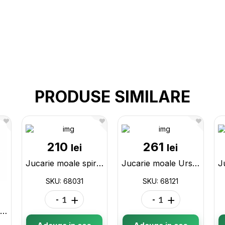
PRODUSE SIMILARE
210
261
lei
lei
Jucarie moale spirala Hanna 68031
Jucarie moale Ursul cu esarfa gri 68121
SKU: 68031
SKU: 68121
-
+
-
+
Jucarie moale soricel 45cm 52534