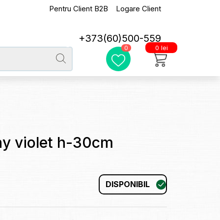
Pentru Client B2B
Logare Client
+373(60)500-559
0 lei
0
ny violet h-30cm
DISPONIBIL