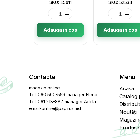
SKU: 45611
SKU: 52534
-
+
-
+
Adauga in cos
Adauga in cos
Contacte
Menu
magazin online
Acasa
Tel. 060 500-559 manager Elena
Catalog
Tel. 061 218-887 manager Adela
Distribui
email-online@papirus.md
Noutăți
Magazin
Produse 