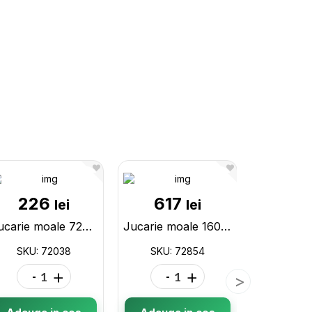
226
617
40
lei
lei
Jucarie moale 72038
Jucarie moale 160cm 72854
SKU: 72038
SKU: 72854
SKU: 
-
+
-
+
-