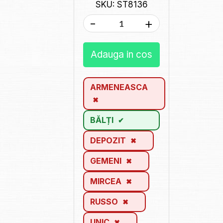
SKU: ST8136
-
+
Adauga in cos
ARMENEASCA
BĂLȚI
DEPOZIT
GEMENI
MIRCEA
RUSSO
UNIC