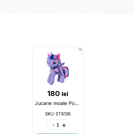
180
lei
Jucarie moale Pony violet h-30cm ST8136
SKU: ST8136
-
+