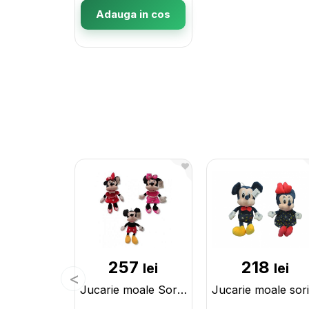
Adauga in cos
257
218
lei
lei
Jucarie moale Soricel 45611