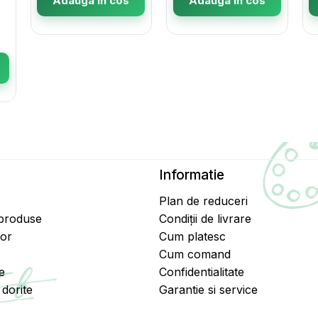
Adauga in cos
Adauga in cos
Informatie
Plan de reduceri
 produse
Condiții de livrare
tor
Cum platesc
Cum comand
e
Confidentialitate
dorite
Garantie si service