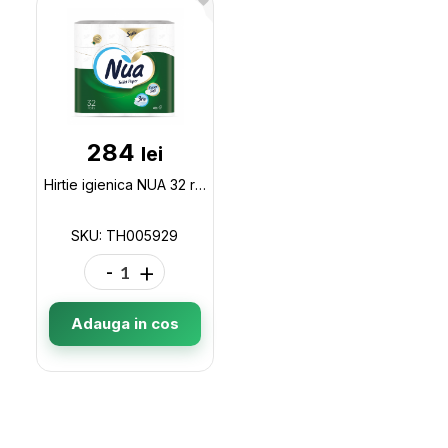
284
lei
Hirtie igienica NUA 32 role 3 str. 16.94m (89365) TH005929
SKU: TH005929
-
+
Adauga in cos