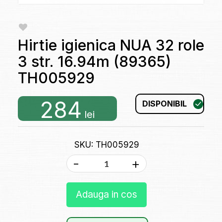
Hirtie igienica NUA 32 role
3 str. 16.94m (89365)
TH005929
284
DISPONIBIL
lei
SKU: TH005929
-
+
Adauga in cos