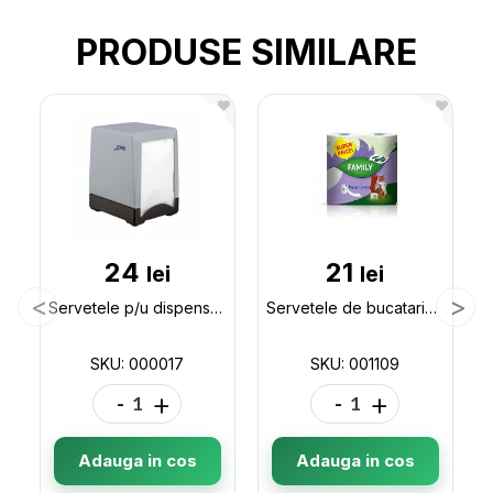
PRODUSE SIMILARE
24
21
lei
lei
Servetele p/u dispenser SILK/DENIZ 200 buc 000017
Servetele de bucatarie Tento 2 role (Family) 10m 001109
SKU: 000017
SKU: 001109
-
+
-
+
Adauga in cos
Adauga in cos