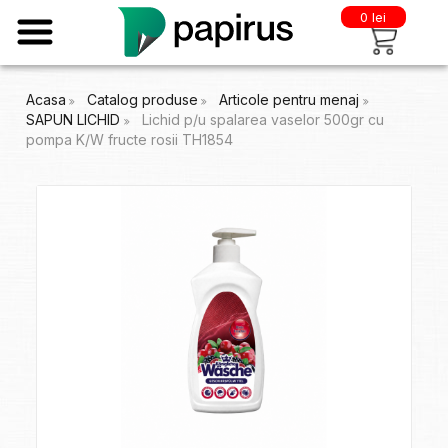
0 lei
Acasa
Catalog produse
Articole pentru menaj
SAPUN LICHID
Lichid p/u spalarea vaselor 500gr cu
pompa K/W fructe rosii TH1854