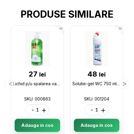
PRODUSE SIMILARE
27
48
lei
lei
Lichid p/u spalarea vaselor 500gr cu pompa ECCO 000863
Solutie-gel WC 750 ml ECCO Ultra Clean 001204
SKU: 000863
SKU: 001204
-
+
-
+
Adauga in cos
Adauga in cos