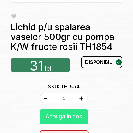
Lichid p/u spalarea
vaselor 500gr cu pompa
K/W fructe rosii TH1854
31
DISPONIBIL
lei
SKU: TH1854
-
+
Adauga in cos