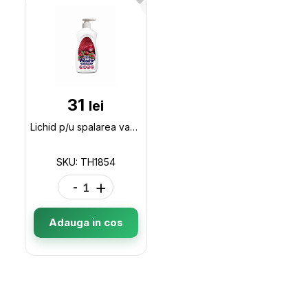
31
lei
Lichid p/u spalarea vaselor 500gr cu pompa K/W fructe rosii TH1854
SKU: TH1854
-
+
Adauga in cos