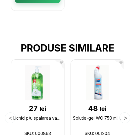
PRODUSE SIMILARE
27
48
lei
lei
Lichid p/u spalarea vaselor 500gr cu pompa ECCO 000863
Solutie-gel WC 750 ml ECCO Ultra Clean 001204
SKU: 000863
SKU: 001204