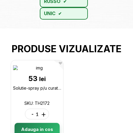
RUSSO
UNIC
PRODUSE VIZUALIZATE
53
lei
Solutie-spray p/u curatarea funingine 500ml K/W TH2172
SKU: TH2172
-
+
Adauga in cos