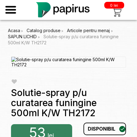
0 lei
Acasa
Catalog produse
Articole pentru menaj
SAPUN LICHID
Solutie-spray p/u curatarea funingine
500ml K/W TH2172
Solutie-spray p/u
curatarea funingine
500ml K/W TH2172
53
DISPONIBIL
lei