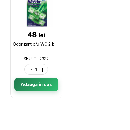
48
lei
Odorizant p/u WC 2 buc K/W Eucalyptus TH2332
SKU: TH2332
-
+
Adauga in cos