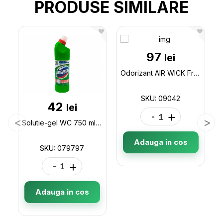
PRODUSE SIMILARE
97
lei
Odorizant AIR WICK Freshmatic Spray Rezerva Jasmin, 250ml 09042
SKU: 09042
42
lei
-
+
Solutie-gel WC 750 ml Domestos (Pine fresh) 079797
Adauga in cos
SKU: 079797
-
+
Adauga in cos