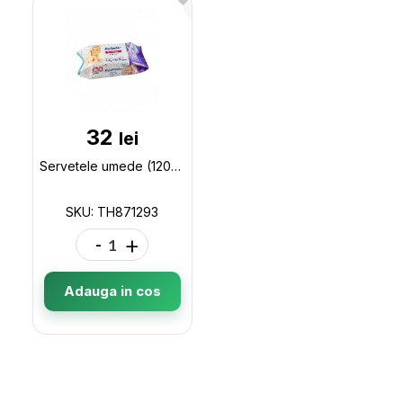
32
lei
Servetele umede (120buc/capac) JUMBO Freshmaker TH871293
SKU: TH871293
-
+
Adauga in cos