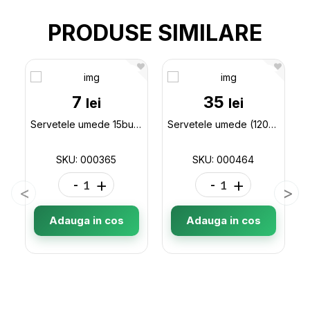
PRODUSE SIMILARE
7
35
lei
lei
Servetele umede 15buc Papilion Kids Line de buzunar 000365
Servetele umede (120buc/capac) Colotis Lavender 000464
SKU: 000365
SKU: 000464
-
+
-
+
Adauga in cos
Adauga in cos