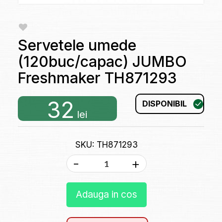
Servetele umede
(120buc/capac) JUMBO
Freshmaker TH871293
32
DISPONIBIL
lei
SKU: TH871293
-
+
Adauga in cos