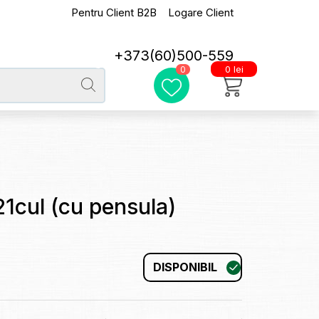
Pentru Client B2B
Logare Client
+373(60)500-559
0 lei
0
1cul (cu pensula)
DISPONIBIL