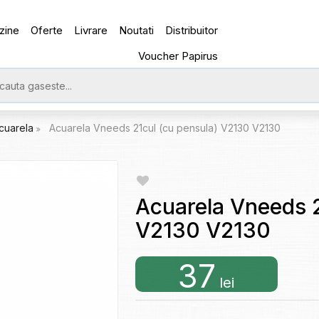
zine
Oferte
Livrare
Noutati
Distribuitor
Voucher Papirus
cuarela
Acuarela Vneeds 21cul (cu pensula) V2130 V2130
Acuarela Vneeds 2
V2130 V2130
37
lei