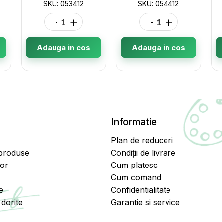
SKU: 053412
SKU: 054412
-
+
-
+
Adauga in cos
Adauga in cos
Informatie
Plan de reduceri
 produse
Condiții de livrare
tor
Cum platesc
Cum comand
e
Confidentialitate
dorite
Garantie si service