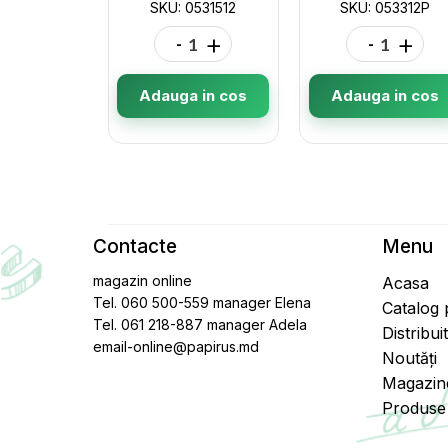
SKU: 0531512
SKU: 053312P
-
+
-
+
Adauga in cos
Adauga in cos
Contacte
Menu
magazin online
Acasa
Tel. 060 500-559 manager Elena
Catalog
Tel. 061 218-887 manager Adela
Distribui
email-online@papirus.md
Noutăți
Magazin
Produse 