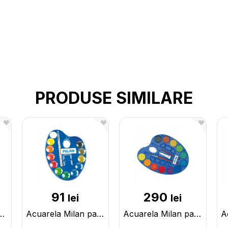
PRODUSE SIMILARE
91
290
lei
lei
 12cul (cu pensula) 053312P
Acuarela Milan paleta 12cul (cu pensula) 053412
Acuarela Milan paleta 12cul+tub vp Alba(cu 2 pensule) 054412