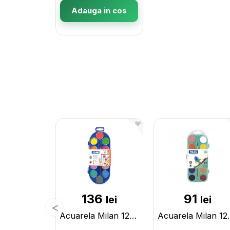
Adauga in cos
136
91
lei
lei
Acuarela Milan 12cul (cu pensula) 0531512
Acuarela Milan