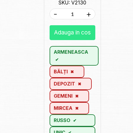
SKU: V2130
-
+
Adauga in cos
ARMENEASCA
BĂLȚI
DEPOZIT
GEMENI
MIRCEA
RUSSO
UNIC