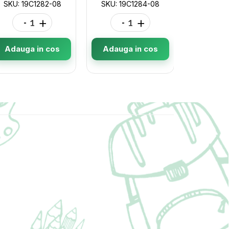
SKU: 19C1282-08
SKU: 19C1284-08
SKU: 19
-
+
-
+
-
Adauga in cos
Adauga in cos
Adauga