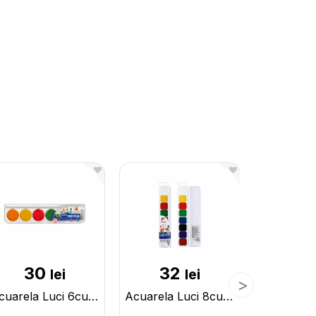
30
32
4
lei
lei
Acuarela Luci 6cul (Clasic) 19C1282-08
Acuarela Luci 8cul (Clasic) 19C1284-08