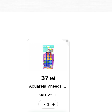
37
lei
Acuarela Vneeds 21cul (cu pensula) V2130 V2130
SKU: V2130
-
+