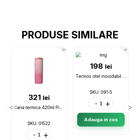
PRODUSE SIMILARE
198
lei
Termos otel inoxidabil 450ml 091-5
SKU: 091-5
321
lei
-
+
Cana termica 420ml Pink Heart Yes 707336 01522
Adauga in cos
SKU: 01522
-
+