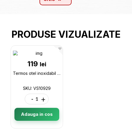
PRODUSE VIZUALIZATE
119
lei
Termos otel inoxidabil 550ml 420-28 VS10929
SKU: VS10929
-
+
Adauga in cos