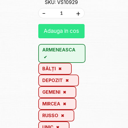
SKU: VS10929
-
+
Adauga in cos
ARMENEASCA
BĂLȚI
DEPOZIT
GEMENI
MIRCEA
RUSSO
UNIC