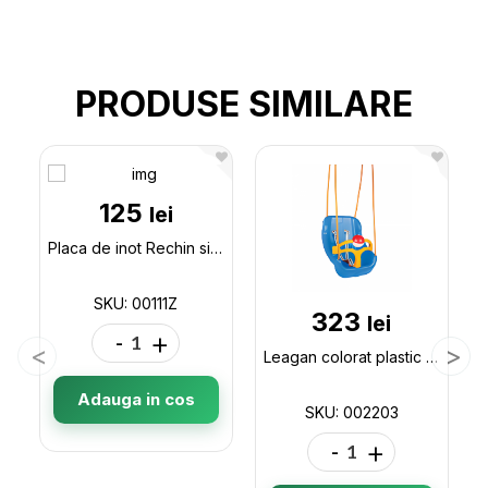
PRODUSE SIMILARE
125
lei
Placa de inot Rechin si Sirena 00111Z
SKU: 00111Z
323
lei
-
+
Leagan colorat plastic 002203
Adauga in cos
SKU: 002203
-
+