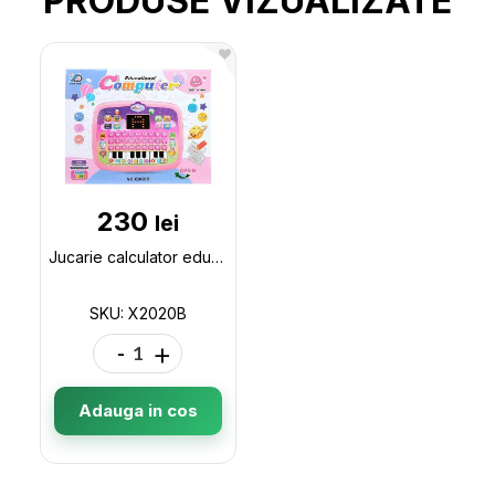
PRODUSE VIZUALIZATE
230
lei
Jucarie calculator educational ML13-3 X2020B
SKU: X2020B
-
+
Adauga in cos