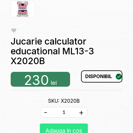
Jucarie calculator
educational ML13-3
X2020B
230
DISPONIBIL
lei
SKU: X2020B
-
+
Adauga in cos