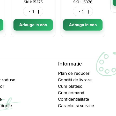
SKU: 15375
SKU: 15376
-
+
-
+
Adauga in cos
Adauga in cos
Informatie
Plan de reduceri
 produse
Condiții de livrare
tor
Cum platesc
Cum comand
e
Confidentialitate
dorite
Garantie si service