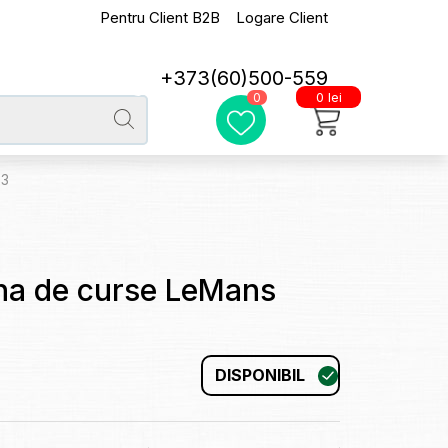
Pentru Client B2B
Logare Client
+373(60)500-559
0 lei
0
73
na de curse LeMans
DISPONIBIL