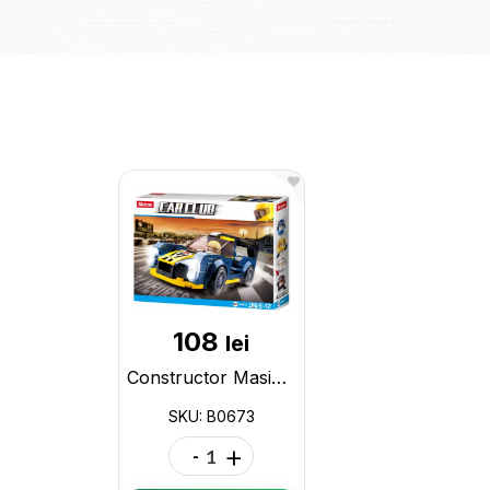
108
lei
Constructor Masina de curse LeMans B0673
SKU: B0673
-
+