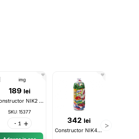
189
lei
Constructor NIK2 103piese 15377
SKU: 15377
342
65
lei
-
+
Constructor NIK4 179piese 15379