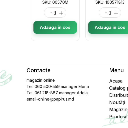
SKU: 00570M
SKU: 100571813
-
+
-
+
Adauga in cos
Adauga in cos
Contacte
Menu
magazin online
Acasa
Tel. 060 500-559 manager Elena
Catalog
Tel. 061 218-887 manager Adela
Distribui
email-online@papirus.md
Noutăți
Magazin
Produse 