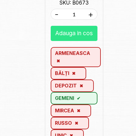
SKU: B0673
-
+
Adauga in cos
ARMENEASCA
BĂLȚI
DEPOZIT
GEMENI
MIRCEA
RUSSO
UNIC