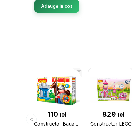
Adauga in cos
110
829
lei
lei
Constructor Bauer Kingdom 00570M
Con