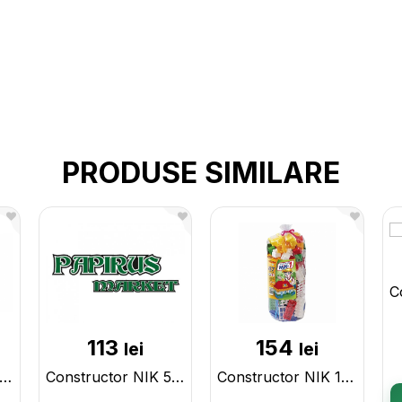
PRODUSE SIMILARE
113
154
lei
lei
structor LEGO Cogo Castel 555 pcs 3263 100571813
Constructor NIK 52piese 15375
Constructor NIK 1 87piese 15376