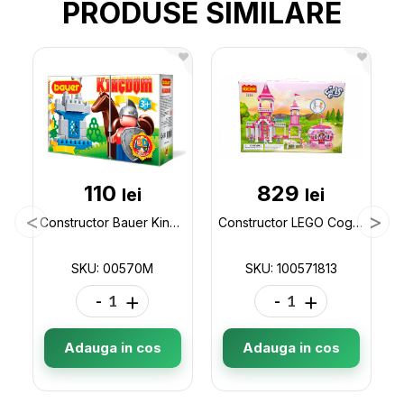
PRODUSE SIMILARE
110
829
lei
lei
Constructor Bauer Kingdom 00570M
Constructor LEGO Cogo Castel 555 pcs 3263 100571813
SKU: 00570M
SKU: 100571813
-
+
-
+
Adauga in cos
Adauga in cos