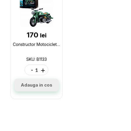
170
lei
Constructor Motocicleta R75MS 215 elem. B1133
SKU: B1133
-
+
Adauga in cos