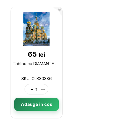
65
lei
Tablou cu DIAMANTE 20x30 Icoana Isus sf. Maria și Iosif (fara sasiu) GLB30386
SKU: GLB30386
-
+
Adauga in cos