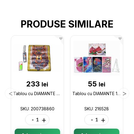
PRODUSE SIMILARE
233
55
lei
lei
Tablou cu DIAMANTE 5D (lup) 028 200738860
Tablou cu DIAMANTE 15*20cm (ML19-5/25-6) trepied 216528
SKU: 200738860
SKU: 216528
-
+
-
+