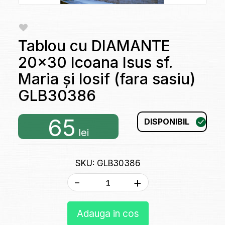
Tablou cu DIAMANTE
20x30 Icoana Isus sf.
Maria și Iosif (fara sasiu)
GLB30386
65
DISPONIBIL
lei
SKU: GLB30386
-
+
Adauga in cos