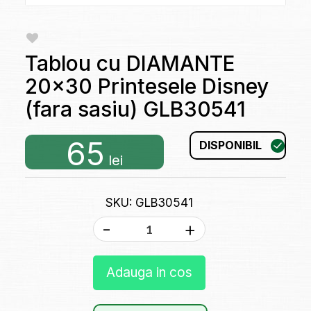
Tablou cu DIAMANTE
20x30 Printesele Disney
(fara sasiu) GLB30541
65
DISPONIBIL
lei
SKU: GLB30541
-
+
Adauga in cos