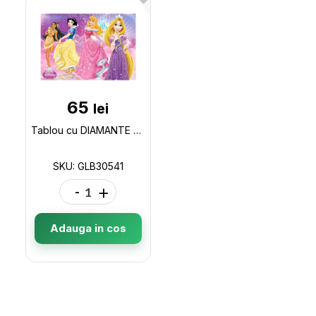
65
lei
Tablou cu DIAMANTE 20x30 Printesele Disney (fara sasiu) GLB30541
SKU: GLB30541
-
+
Adauga in cos