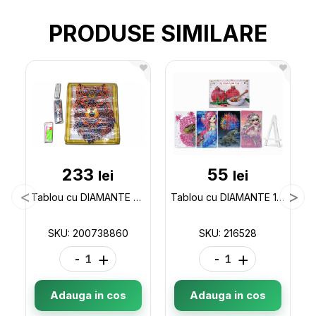
PRODUSE SIMILARE
233
55
lei
lei
Tablou cu DIAMANTE 5D (lup) 028 200738860
Tablou cu DIAMANTE 15*20cm (ML19-5/25-6) trepied 216528
SKU: 200738860
SKU: 216528
-
+
-
+
Adauga in cos
Adauga in cos