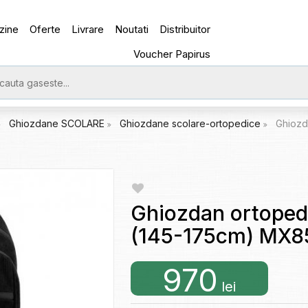
zine
Oferte
Livrare
Noutati
Distribuitor
Voucher Papirus
Ghiozdane SCOLARE
Ghiozdane scolare-ortopedice
Ghiozd
Ghiozdan ortopedi
(145-175cm) MX8
970
lei