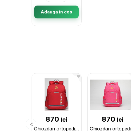
Adauga in cos
870
870
lei
lei
Ghiozdan ortopedic Red 2888R
Gh