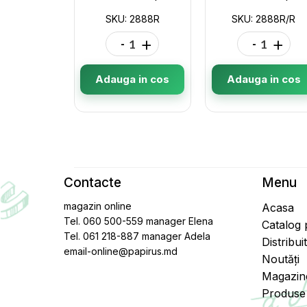
SKU: 2888R
SKU: 2888R/R
-
+
-
+
Adauga in cos
Adauga in cos
Contacte
Menu
magazin online
Acasa
Tel. 060 500-559 manager Elena
Catalog
Tel. 061 218-887 manager Adela
Distribui
email-online@papirus.md
Noutăți
Magazin
Produse 