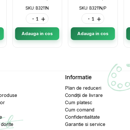
SKU: B3211N
SKU: B3211N/P
-
+
-
+
Adauga in cos
Adauga in cos
Informatie
Plan de reduceri
 produse
Condiții de livrare
tor
Cum platesc
Cum comand
e
Confidentialitate
dorite
Garantie si service