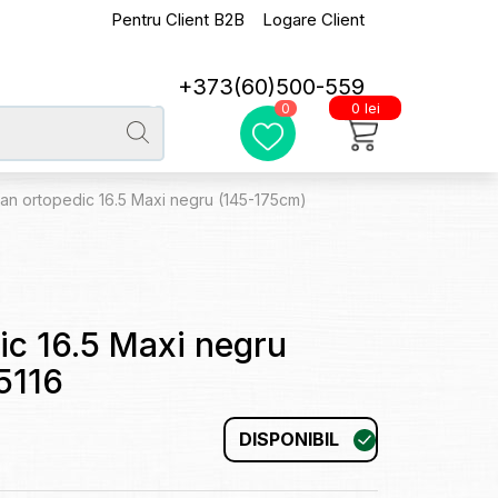
Pentru Client B2B
Logare Client
+373(60)500-559
0 lei
0
an ortopedic 16.5 Maxi negru (145-175cm)
c 16.5 Maxi negru
5116
DISPONIBIL