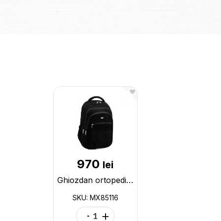
970
lei
Ghiozdan ortopedic 16.5 Maxi negru (145-175cm) MX85116
SKU: MX85116
-
+