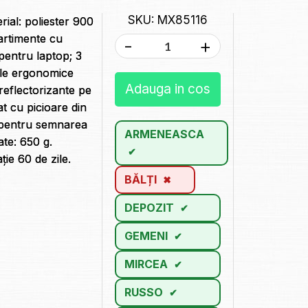
SKU: MX85116
ial: poliester 900
artimente cu
-
+
entru laptop; 3
ele ergonomice
Adauga in cos
reflectorizante pe
lat cu picioare din
c pentru semnarea
ARMENEASCA
ate: 650 g.
ie 60 de zile.
BĂLȚI
DEPOZIT
GEMENI
MIRCEA
RUSSO