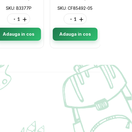
SKU: B3377P
SKU: CF85492-05
SKU: C
-
+
-
+
-
Adauga in cos
Adauga in cos
Adauga