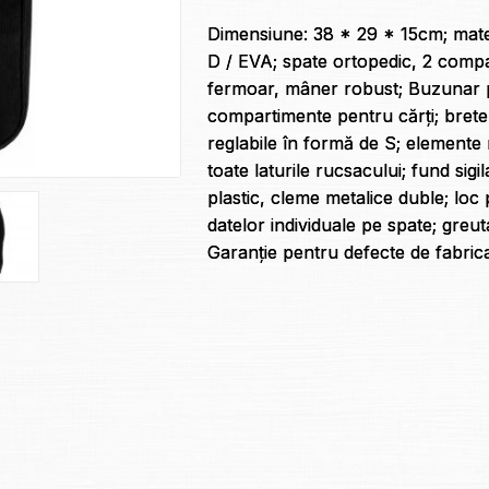
Dimensiune: 38 * 29 * 15cm; mater
D / EVA; spate ortopedic, 2 comp
fermoar, mâner robust; Buzunar p
compartimente pentru cărți; bret
reglabile în formă de S; elemente 
toate laturile rucsacului; fund sigi
plastic, cleme metalice duble; lo
datelor individuale pe spate; greut
Garanție pentru defecte de fabricaț