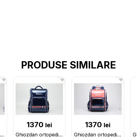
PRODUSE SIMILARE
1370
1370
lei
lei
iozdan ortopedic rose red 2888R/R
Ghiozdan ortopedic navy B3211N
Ghiozdan ortopedic navy/pink B3211N/P