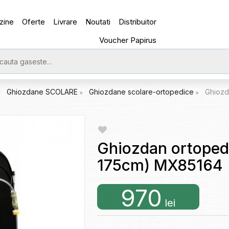
zine
Oferte
Livrare
Noutati
Distribuitor
Voucher Papirus
Ghiozdane SCOLARE
Ghiozdane scolare-ortopedice
Ghiozd
Ghiozdan ortopedi
175cm) MX85164
970
lei