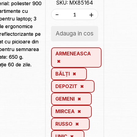
SKU: MX85164
ial: poliester 900
artimente cu
-
+
entru laptop; 3
ele ergonomice
Adauga in cos
reflectorizante pe
lat cu picioare din
c pentru semnarea
ARMENEASCA
ate: 650 g.
ie 60 de zile.
BĂLȚI
DEPOZIT
GEMENI
MIRCEA
RUSSO
UNIC