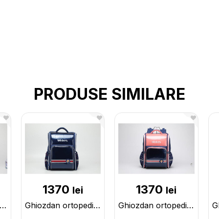
PRODUSE SIMILARE
1370
1370
lei
lei
iozdan ortopedic rose red 2888R/R
Ghiozdan ortopedic navy B3211N
Ghiozdan ortopedic navy/pink B3211N/P