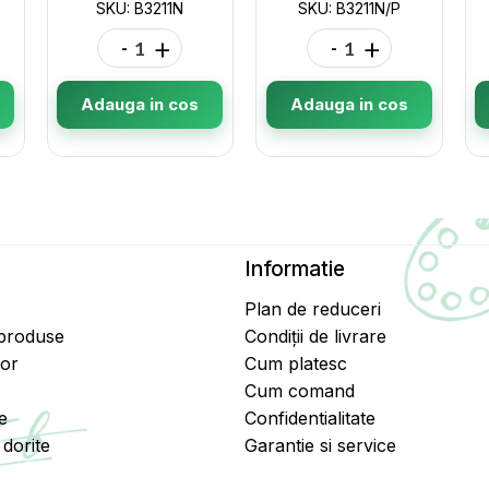
SKU: B3211N
SKU: B3211N/P
-
+
-
+
Adauga in cos
Adauga in cos
Informatie
Plan de reduceri
 produse
Condiții de livrare
tor
Cum platesc
Cum comand
e
Confidentialitate
dorite
Garantie si service