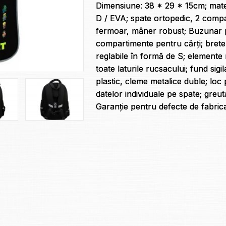
Dimensiune: 38 * 29 * 15cm; mater
D / EVA; spate ortopedic, 2 comp
fermoar, mâner robust; Buzunar p
compartimente pentru cărți; bret
reglabile în formă de S; elemente 
toate laturile rucsacului; fund sigi
plastic, cleme metalice duble; lo
datelor individuale pe spate; greut
Garanție pentru defecte de fabricaț