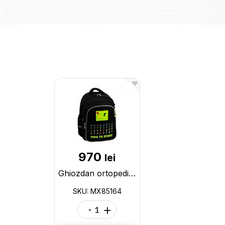
970
lei
Ghiozdan ortopedic 15 Maxi ,baieti (145-175cm) MX85164
SKU: MX85164
-
+