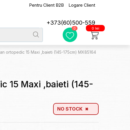
Pentru Client B2B
Logare Client
+373(60)500-559
0 lei
0
an ortopedic 15 Maxi ,baieti (145-175cm) MX85164
c 15 Maxi ,baieti (145-
NO STOCK