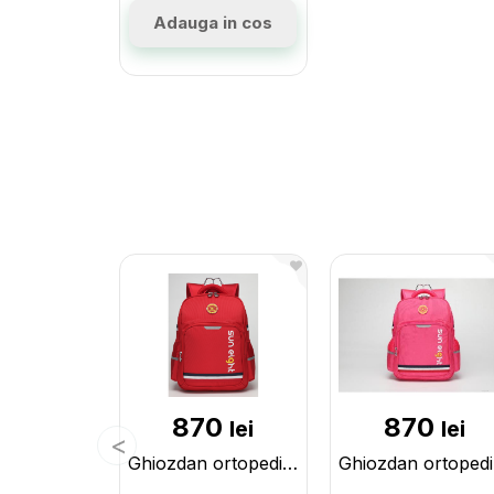
Adauga in cos
870
870
lei
lei
Ghiozdan ortopedic Red 2888R
Gh