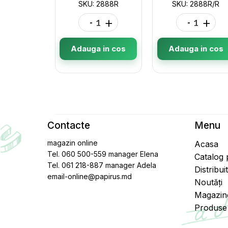
SKU: 2888R
SKU: 2888R/R
-
+
-
+
Adauga in cos
Adauga in cos
Contacte
Menu
magazin online
Acasa
Tel. 060 500-559 manager Elena
Catalog
Tel. 061 218-887 manager Adela
Distribui
email-online@papirus.md
Noutăți
Magazin
Produse 