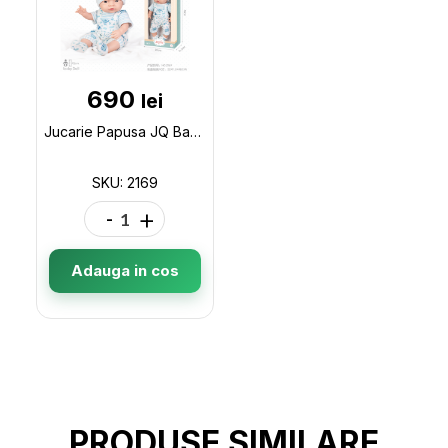
690
lei
Jucarie Papusa JQ Baby (40cm) 2169
SKU: 2169
-
+
Adauga in cos
PRODUSE SIMILARE