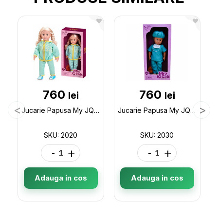
760
760
lei
lei
Jucarie Papusa My JQ Girls Sport (46cm) 2020
Jucarie Papusa My JQ Girls Medic (46cm) 2030
SKU: 2020
SKU: 2030
-
+
-
+
Adauga in cos
Adauga in cos