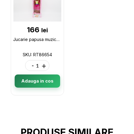
166
lei
Jucarie papusa muzicala (RO) RT86654
SKU: RT86654
-
+
Adauga in cos
PRODUSE SIMILARE