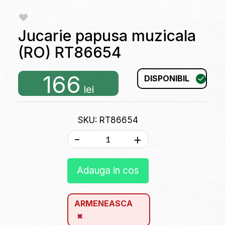
Jucarie papusa muzicala
(RO) RT86654
166
DISPONIBIL
lei
SKU: RT86654
-
+
Adauga in cos
ARMENEASCA