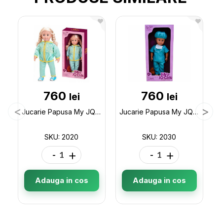
760
760
lei
lei
Jucarie Papusa My JQ Girls Sport (46cm) 2020
Jucarie Papusa My JQ Girls Medic (46cm) 2030
SKU: 2020
SKU: 2030
-
+
-
+
Adauga in cos
Adauga in cos