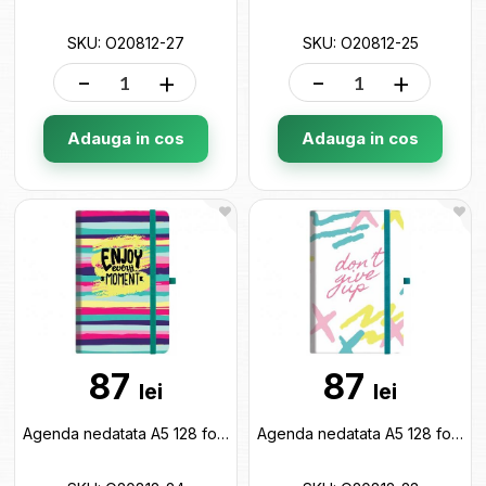
SKU: O20812-27
SKU: O20812-25
-
+
-
+
Adauga in cos
Adauga in cos
87
87
lei
lei
Agenda nedatata A5 128 foi cu elastic Enjoi(cop.tare) linii O20812-24
Agenda nedatata A5 128 foi cu elastic(cop.tare) linii O20812-23