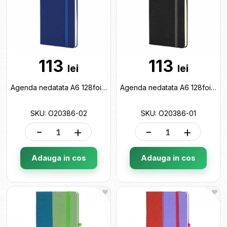
113
113
lei
lei
Agenda nedatata A6 128foi SQUARE (cu elastic) Albastru O20386-02
Agenda nedatata A6 128foi SQUARE (cu elastic) Negru O20386-01
SKU: O20386-02
SKU: O20386-01
-
+
-
+
Adauga in cos
Adauga in cos