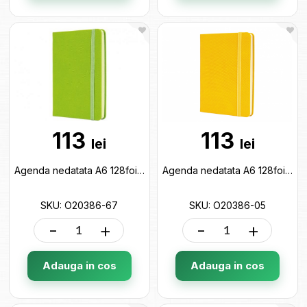
113
113
lei
lei
Agenda nedatata A6 128foi SQUARE (cu elastic) verde deschis O20386-67
Agenda nedatata A6 128foi SQUARE (cu elastic) galben O20386-05
SKU: O20386-67
SKU: O20386-05
-
+
-
+
Adauga in cos
Adauga in cos