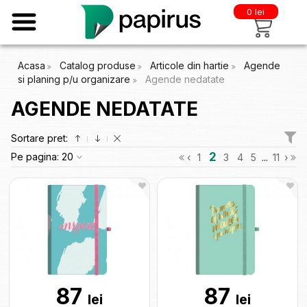
0 lei
Acasa
Catalog produse
Articole din hartie
Agende
si planing p/u organizare
Agende nedatate
AGENDE NEDATATE
Sortare pret:
2
Pe pagina:
20
‹
1
3
4
5
...
11
›
87
87
lei
lei