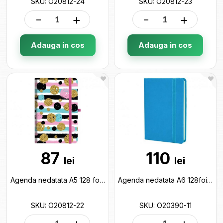
SKU: O20812-24
SKU: O20812-23
-
+
-
+
Adauga in cos
Adauga in cos
87
110
lei
lei
Agenda nedatata A5 128 foi cu elastic Bubble (cop.tare) linii O20812-22
Agenda nedatata A6 128foi Vivella (coperta tare) linie Albastru deschis O20390-11
SKU: O20812-22
SKU: O20390-11