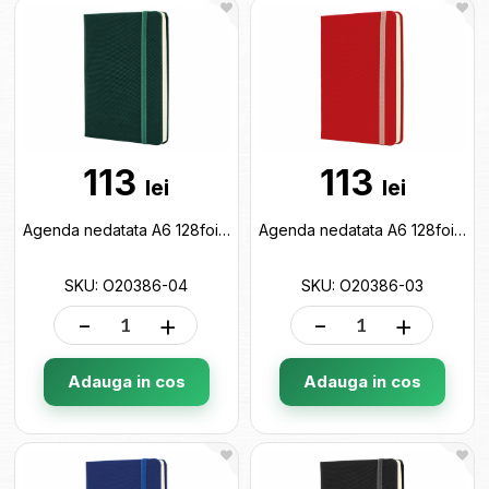
113
113
lei
lei
Agenda nedatata A6 128foi SQUARE (cu elastic) verde O20386-04
Agenda nedatata A6 128foi SQUARE (cu elastic) rosie O20386-03
SKU: O20386-04
SKU: O20386-03
-
+
-
+
Adauga in cos
Adauga in cos