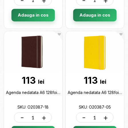
-
+
-
+
Adauga in cos
Adauga in cos
113
113
lei
lei
Agenda nedatata A6 128foi Namib (cu elastic) bordo O20387-18
Agenda nedatata A6 128foi Namib (cu elastic) galben O20387-05
SKU: O20387-18
SKU: O20387-05
-
+
-
+