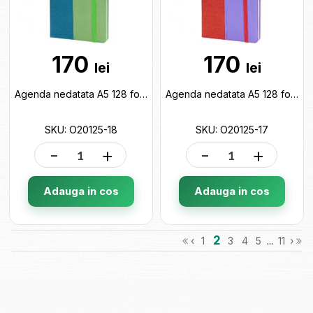
170
170
lei
lei
Agenda nedatata A5 128 foi cu elastic COMBI-18cop.tare,piele) linii O20125-18
Agenda nedatata A5 128 foi cu elastic COMBI-17cop.tare,piele) linii O20125-17
SKU: O20125-18
SKU: O20125-17
-
+
-
+
Adauga in cos
Adauga in cos
2
‹
1
3
4
5
...
11
›