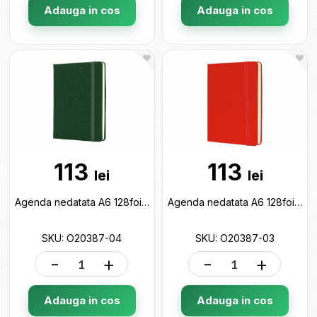
Adauga in cos
Adauga in cos
113
113
lei
lei
Agenda nedatata A6 128foi Namib (cu elastic) verde O20387-04
Agenda nedatata A6 128foi Namib (cu elastic) rosie O20387-03
SKU: O20387-04
SKU: O20387-03
-
+
-
+
Adauga in cos
Adauga in cos