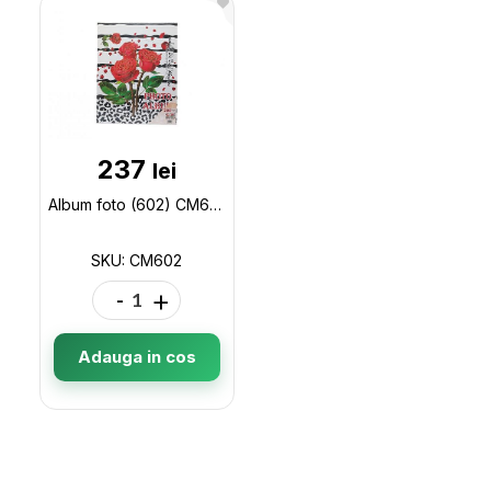
237
lei
Album foto (602) CM602
SKU: CM602
-
+
Adauga in cos