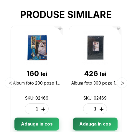
PRODUSE SIMILARE
160
426
lei
lei
Album foto 200 poze 10*15cm in cutie 02466
Album foto 300 poze 10*15cm de Nunta 02469
SKU: 02466
SKU: 02469
-
+
-
+
Adauga in cos
Adauga in cos