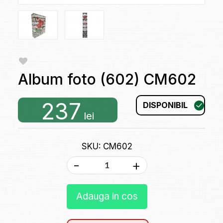
Album foto (602) CM602
237
DISPONIBIL
lei
SKU: CM602
-
+
Adauga in cos