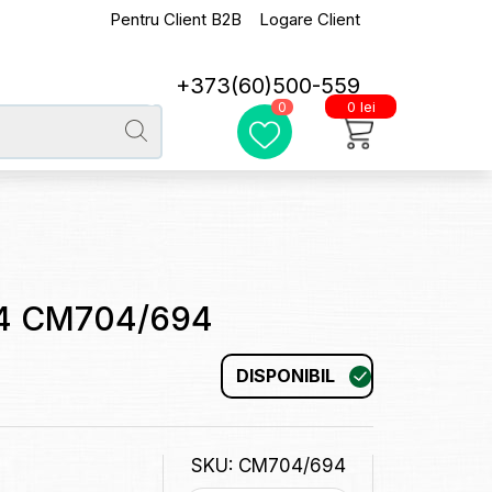
Pentru Client B2B
Logare Client
+373(60)500-559
0 lei
0
94 CM704/694
DISPONIBIL
SKU: CM704/694