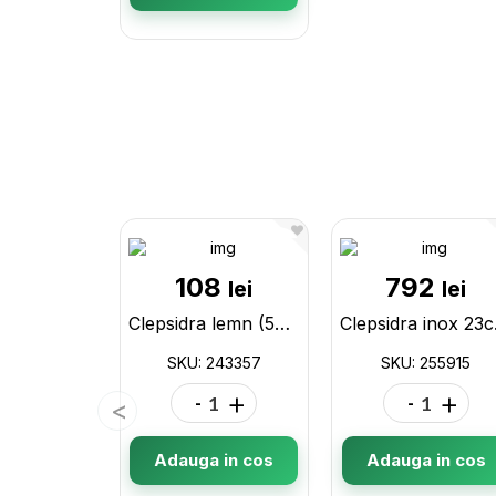
108
792
lei
lei
Clepsidra lemn (5min) bej 243357
Cle
SKU: 243357
SKU: 255915
-
+
-
+
Adauga in cos
Adauga in cos