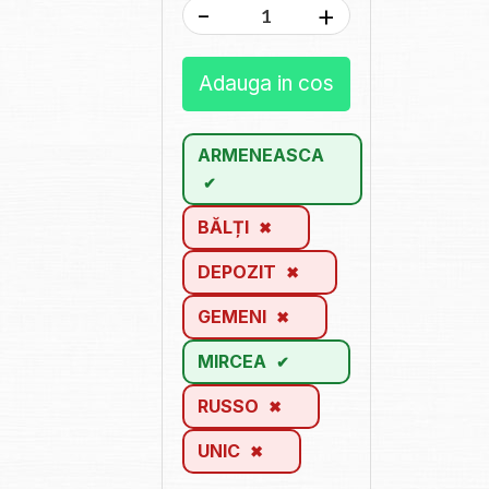
-
+
Adauga in cos
ARMENEASCA
BĂLȚI
DEPOZIT
GEMENI
MIRCEA
RUSSO
UNIC