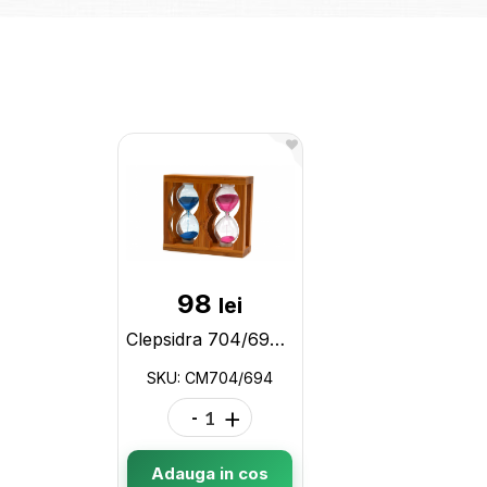
98
lei
Clepsidra 704/694 CM704/694
SKU: CM704/694
-
+
Adauga in cos