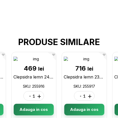
PRODUSE SIMILARE
469
716
lei
lei
psidra inox 23cm 255915
Clepsidra lemn 24cm 255916
Clepsidra lemn 23cm 255917
SKU: 255916
SKU: 255917
-
+
-
+
Adauga in cos
Adauga in cos