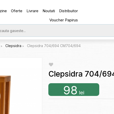
zine
Oferte
Livrare
Noutati
Distribuitor
Voucher Papirus
e
Clepsidra
Clepsidra 704/694 CM704/694
Clepsidra 704/6
98
lei