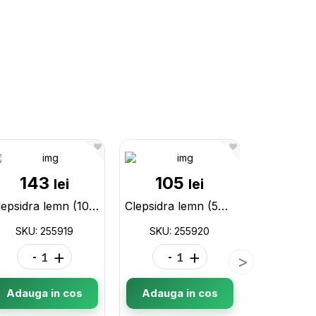
143
105
15
lei
lei
Clepsidra lemn (10min) bej 255919
Clepsidra lemn (5min) bej 255920
SKU: 255919
SKU: 255920
SKU: 
-
+
-
+
-
Adauga in cos
Adauga in cos
Adauga