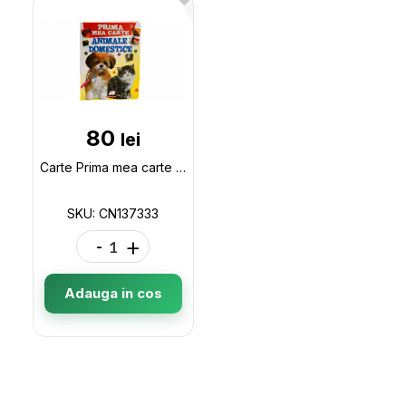
80
lei
Carte Prima mea carte (animale domestice) CN137333
SKU: CN137333
-
+
Adauga in cos