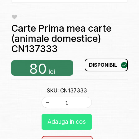
Carte Prima mea carte
(animale domestice)
CN137333
80
DISPONIBIL
lei
SKU: CN137333
-
+
Adauga in cos