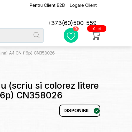
Pentru Client B2B
Logare Client
+373(60)500-559
0 lei
0
de mina) A4 CN (16p) CN358026
u (scriu si colorez litere
(16p) CN358026
DISPONIBIL