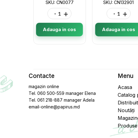
SKU: CN0077
SKU: CN132901
-
+
-
+
Adauga in cos
Adauga in cos
Contacte
Menu
magazin online
Acasa
Tel. 060 500-559 manager Elena
Catalog
Tel. 061 218-887 manager Adela
Distribui
email-online@papirus.md
Noutăți
Magazin
Produse 