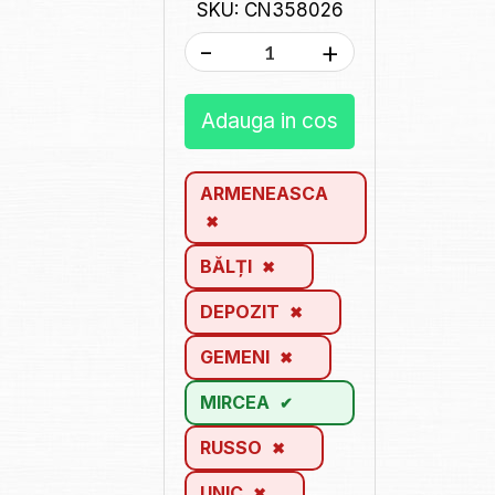
SKU: CN358026
-
+
Adauga in cos
ARMENEASCA
BĂLȚI
DEPOZIT
GEMENI
MIRCEA
RUSSO
UNIC