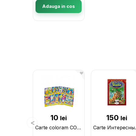
Adauga in cos
10
150
lei
lei
Carte coloram COLORAM- MIX CN0077
Carte Интере