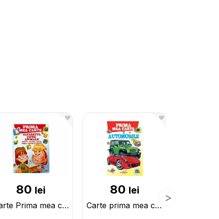
80
80
16
lei
lei
Carte Prima mea carte Alfabet+Cifre CN134363
Carte prima mea carte Automobile CN137319