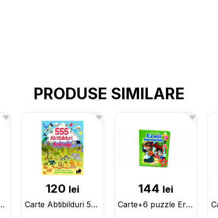
PRODUSE SIMILARE
120
144
lei
lei
сный мир_Сказки А.Пушкин CN132901
Carte Abtibilduri 555-animale CN133417
Carte+6 puzzle Eroii basmelor CN133427