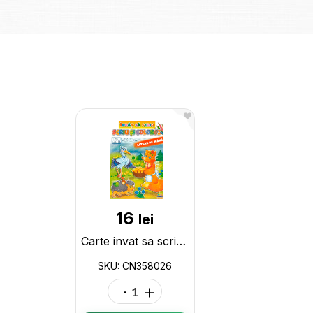
16
lei
Carte invat sa scriu (scriu si colorez litere de mina) A4 CN (16p) CN358026
SKU: CN358026
-
+