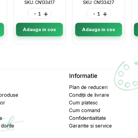
SKU: CN133417
SKU: CN133427
-
+
-
+
Adauga in cos
Adauga in cos
Informatie
Plan de reduceri
 produse
Condiții de livrare
tor
Cum platesc
Cum comand
e
Confidentialitate
dorite
Garantie si service