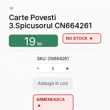
Carte Povesti
3.Spicusorul CN664261
19
NO STOCK
lei
SKU: CN664261
-
+
Adauga in cos
ARMENEASCA