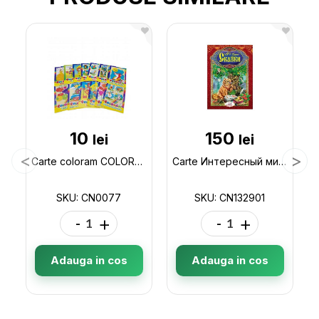
10
150
lei
lei
Carte coloram COLORAM- MIX CN0077
Carte Интересный мир_Сказки А.Пушкин CN132901
SKU: CN0077
SKU: CN132901
-
+
-
+
Adauga in cos
Adauga in cos