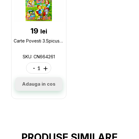
19
lei
Carte Povesti 3.Spicusorul CN664261
SKU: CN664261
-
+
Adauga in cos
PRODUSE SIMILARE