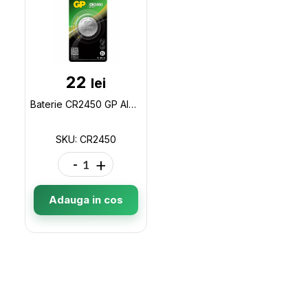
22
lei
Baterie CR2450 GP Alpalium CR2450
SKU: CR2450
-
+
Adauga in cos