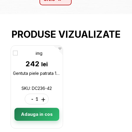
PRODUSE VIZUALIZATE
242
lei
Gentuta piele patrata 16x10x5.5 DC236-42
SKU: DC236-42
-
+
Adauga in cos