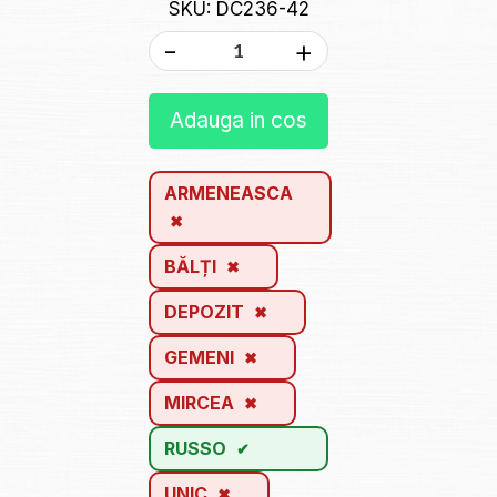
SKU: DC236-42
-
+
Adauga in cos
ARMENEASCA
BĂLȚI
DEPOZIT
GEMENI
MIRCEA
RUSSO
UNIC