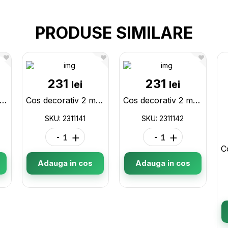
PRODUSE SIMILARE
231
231
lei
lei
s decorativ impletita mic 1771030/1
Cos decorativ 2 manere oval cafeniu 2311141
Cos decorativ 2 manere oval cafeniu inchis 2311142
SKU: 2311141
SKU: 2311142
-
+
-
+
Adauga in cos
Adauga in cos