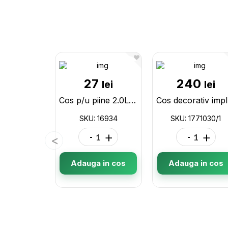
27
240
lei
lei
Cos p/u piine 2.0L Rattan 05207 16934
Co
SKU: 16934
SKU: 1771030/1
-
+
-
+
Adauga in cos
Adauga in cos