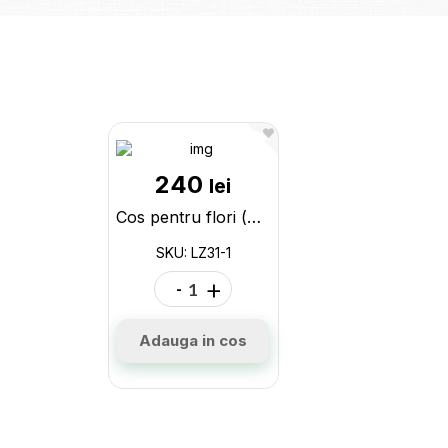
240
lei
Cos pentru flori (mare-lozie-inalt) LZ31-1
SKU: LZ31-1
-
+
Adauga in cos