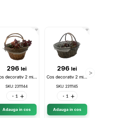
18
SKU: 23
296
296
lei
lei
-
Cos decorativ 2 minere+stofa 2311144
Cos decorativ 2 minere+stofa 2311145
Adauga
SKU: 2311144
SKU: 2311145
-
+
-
+
Adauga in cos
Adauga in cos