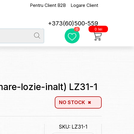
Pentru Client B2B
Logare Client
+373(60)500-559
0 lei
0
mare-lozie-inalt) LZ31-1
NO STOCK
SKU: LZ31-1