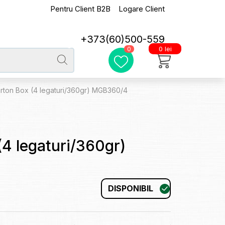
Pentru Client B2B
Logare Client
+373(60)500-559
0 lei
0
rton Box (4 legaturi/360gr) MGB360/4
4 legaturi/360gr)
DISPONIBIL