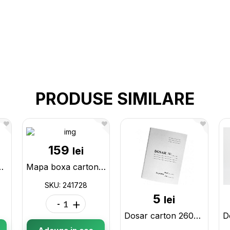
PRODUSE SIMILARE
159
lei
345gr Nude 204838
Mapa boxa carton din bunvenil, cotor 12 cm 241728
SKU: 241728
5
lei
-
+
Dosar carton 260gr, fara sina metalica BVDF