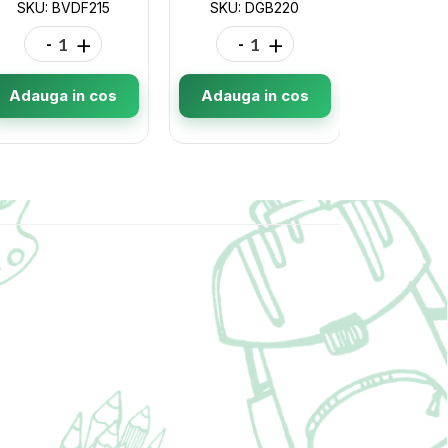
SKU: BVDF215
SKU: DGB220
SKU: 
-
+
-
+
-
Adauga in cos
Adauga in cos
Adauga