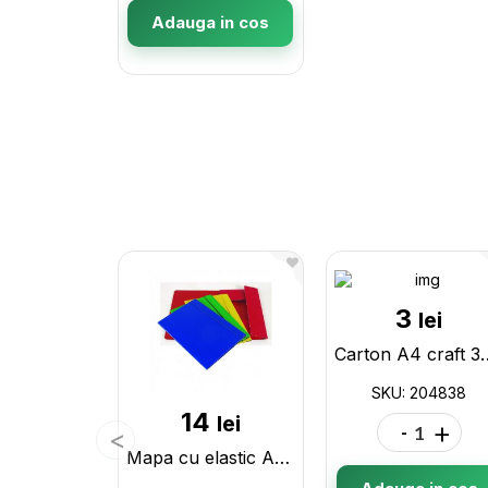
Adauga in cos
3
lei
Carton A4 craft 
SKU: 204838
14
lei
-
+
Mapa cu elastic A4 (carton plastificat)(ML16-17/33-2) 160014