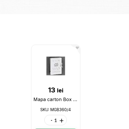
13
lei
Mapa carton Box (4 legaturi/360gr) MGB360/4
SKU: MGB360/4
-
+