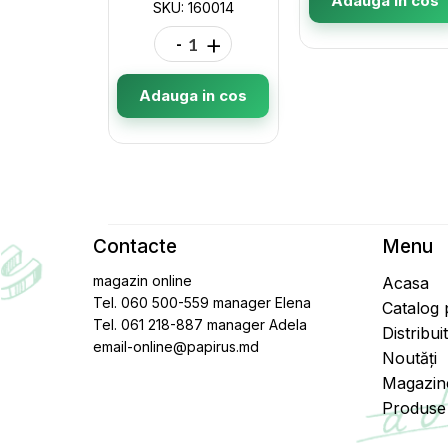
Adauga in cos
SKU: 160014
-
+
Adauga in cos
Contacte
Menu
magazin online
Acasa
Tel. 060 500-559 manager Elena
Catalog
Tel. 061 218-887 manager Adela
Distribui
email-online@papirus.md
Noutăți
Magazin
Produse 