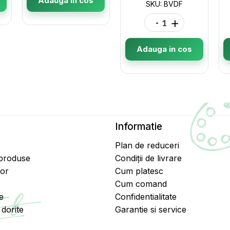
Adauga in cos
SKU: BVDF
-
+
Adauga in cos
Informatie
Plan de reduceri
 produse
Condiții de livrare
tor
Cum platesc
Cum comand
e
Confidentialitate
dorite
Garantie si service