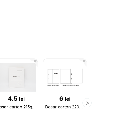
4.5
6
6
lei
lei
Dosar carton 215gr, fara sina metalica BVDF215
Dosar carton 220gr, cu sina metalica DGB220