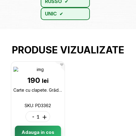
RUSSO
UNIC
PRODUSE VIZUALIZATE
190
lei
Carte cu clapete. Grădina cu Arome (7 mirosuri diferite) PD3362
SKU: PD3362
-
+
Adauga in cos