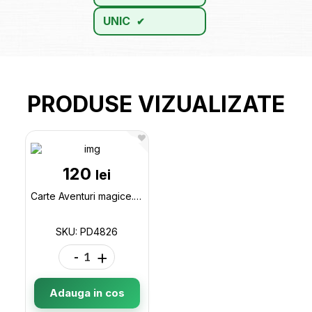
UNIC
PRODUSE VIZUALIZATE
120
lei
Carte Aventuri magice. Clubul micilor cititori PD4826
SKU: PD4826
-
+
Adauga in cos