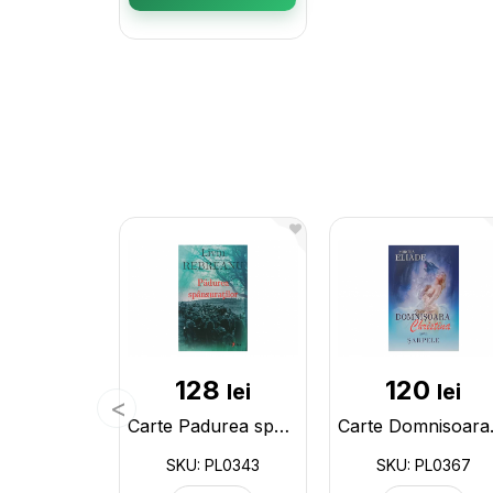
128
120
lei
lei
Carte Padurea spanzuratilor I.Rebreanu PL0343
Carte Domn
SKU: PL0343
SKU: PL0367