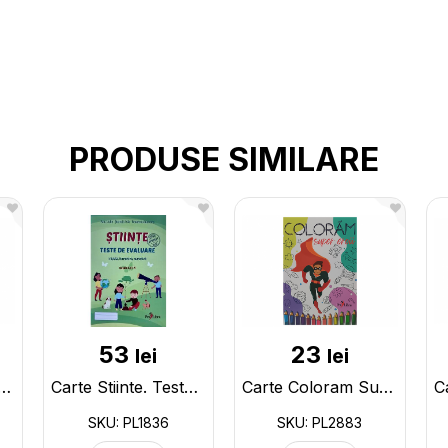
PRODUSE SIMILARE
53
23
lei
lei
isoara Cristina Sarpele M.Eliade PL0367
Carte Stiinte. Teste de evaluare initiala, formativa, sumativa. PL1836
Carte Coloram Super eroi PL2883
SKU: PL1836
SKU: PL2883