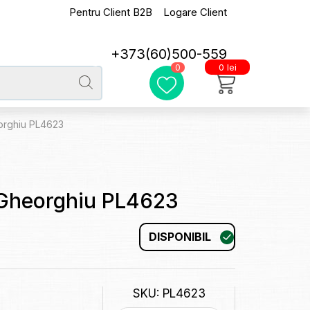
Pentru Client B2B
Logare Client
+373(60)500-559
0 lei
0
orghiu PL4623
.Gheorghiu PL4623
DISPONIBIL
SKU: PL4623