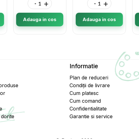
-
+
-
+
Adauga in cos
Adauga in cos
Informatie
Plan de reduceri
 produse
Condiții de livrare
tor
Cum platesc
Cum comand
e
Confidentialitate
dorite
Garantie si service