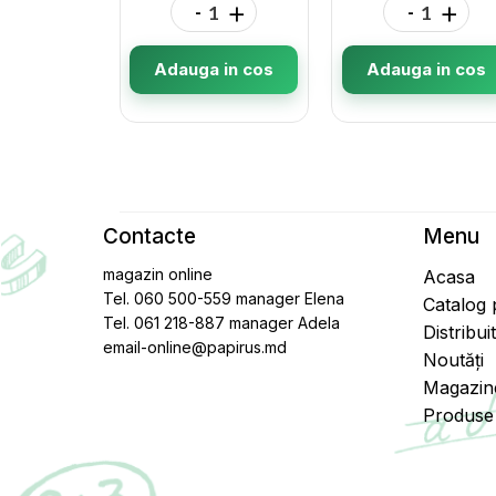
-
+
-
+
Adauga in cos
Adauga in cos
Contacte
Menu
magazin online
Acasa
Tel. 060 500-559 manager Elena
Catalog
Tel. 061 218-887 manager Adela
Distribui
email-online@papirus.md
Noutăți
Magazin
Produse 