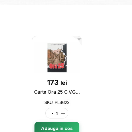
173
lei
Carte Ora 25 C.V.Gheorghiu PL4623
SKU: PL4623
-
+
Adauga in cos