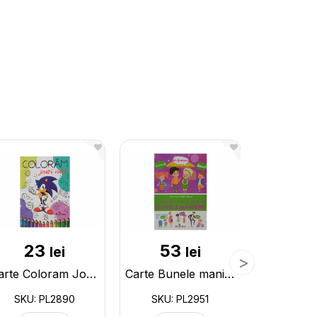
23
53
12
lei
lei
Carte Coloram Jocuri video PL2890
Carte Bunele maniere PL2951
SKU: PL2890
SKU: PL2951
SKU: 