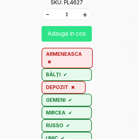
SKU: PL4627
-
+
Adauga in cos
ARMENEASCA
BĂLȚI
DEPOZIT
GEMENI
MIRCEA
RUSSO
UNIC