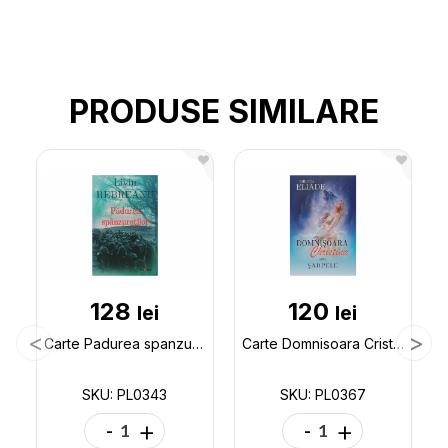
PRODUSE SIMILARE
128
120
lei
lei
Carte Padurea spanzuratilor I.Rebreanu PL0343
Carte Domnisoara Cristina Sarpele M.Eliade PL0367
SKU: PL0343
SKU: PL0367
-
+
-
+