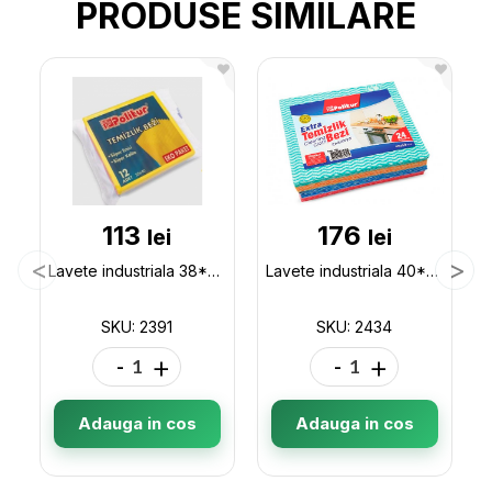
PRODUSE SIMILARE
113
176
lei
lei
Lavete industriala 38*40cm 12buc Polikur 2391
Lavete industriala 40*50cm 24buc Polikur 2434
SKU: 2391
SKU: 2434
-
+
-
+
Adauga in cos
Adauga in cos