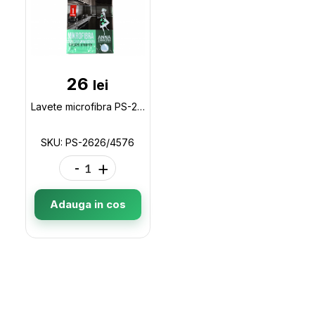
26
lei
Lavete microfibra PS-2626 PS-2626/4576
SKU: PS-2626/4576
-
+
Adauga in cos