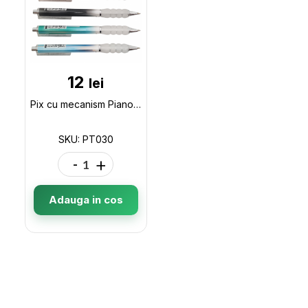
12
lei
Pix cu mecanism Piano,albastru PT030
SKU: PT030
-
+
Adauga in cos