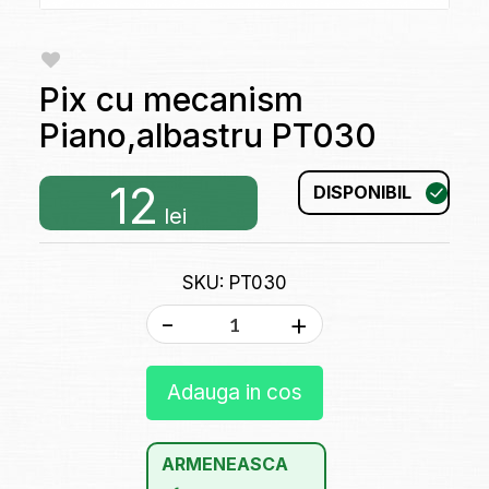
Pix cu mecanism
Piano,albastru PT030
12
DISPONIBIL
lei
SKU: PT030
-
+
Adauga in cos
ARMENEASCA