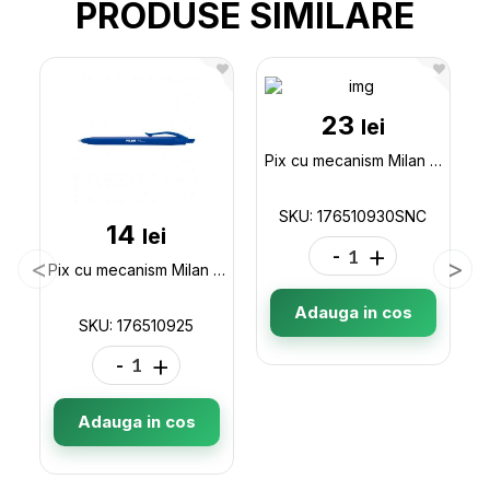
PRODUSE SIMILARE
23
lei
Pix cu mecanism Milan P1 430 (corp pastel) 176510930SNC
SKU: 176510930SNC
14
lei
-
+
Pix cu mecanism Milan P1 albastru 176510925
Adauga in cos
SKU: 176510925
-
+
Adauga in cos