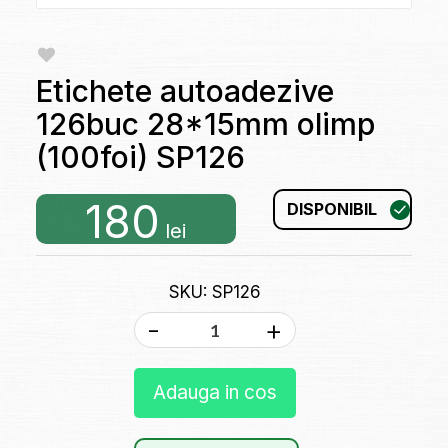
Etichete autoadezive
126buc 28*15mm olimp
(100foi) SP126
180
DISPONIBIL
lei
SKU: SP126
-
+
Adauga in cos