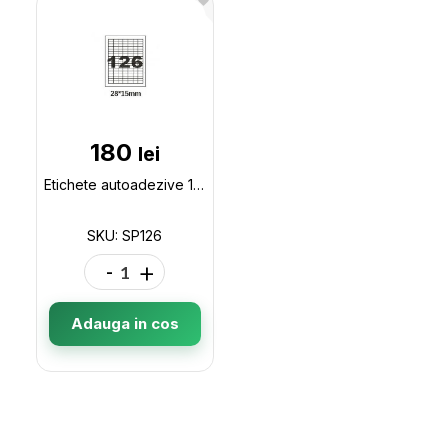
180
lei
Etichete autoadezive 126buc 28*15mm olimp (100foi) SP126
SKU: SP126
-
+
Adauga in cos