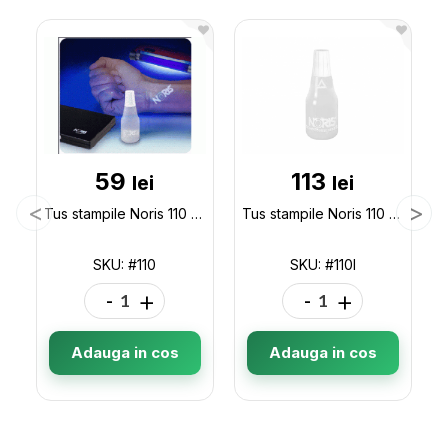
59
113
lei
lei
Tus stampile Noris 110 UV 25ml Blue 110
Tus stampile Noris 110 UV 25ml Invisible 110I
SKU: #110
SKU: #110I
-
+
-
+
Adauga in cos
Adauga in cos