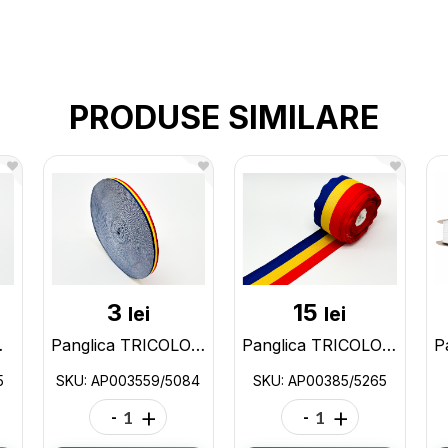
PRODUSE SIMILARE
3
15
lei
lei
108/6465
Panglica TRICOLOR 1,00cmx50m (5084) AP003559/5084
Panglica TRICOLOR 10cmX50m (5265) AP00385/5265
5
SKU: AP003559/5084
SKU: AP00385/5265
-
+
-
+