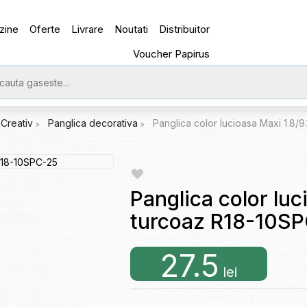
zine
Oferte
Livrare
Noutati
Distribuitor
Voucher Papirus
Creativ
Panglica decorativa
Panglica color lucioasa Maxi 1.8/
Panglica color luc
turcoaz R18-10S
27.5
lei