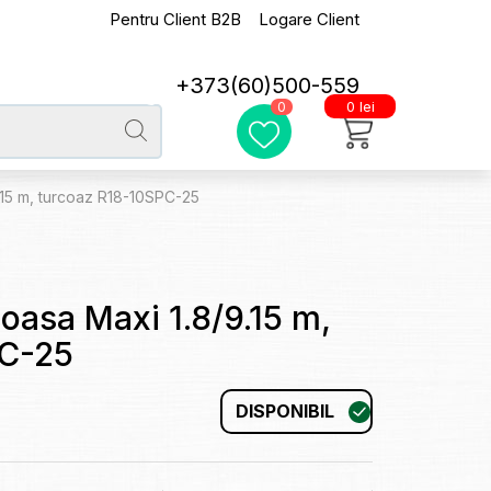
Pentru Client B2B
Logare Client
+373(60)500-559
0 lei
0
9.15 m, turcoaz R18-10SPC-25
ioasa Maxi 1.8/9.15 m,
PC-25
DISPONIBIL