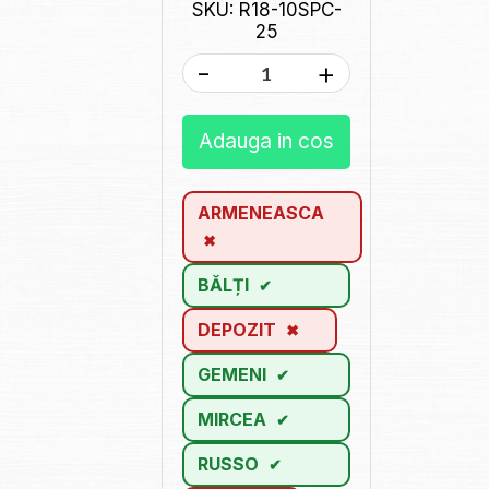
SKU: R18-10SPC-
25
-
+
Adauga in cos
ARMENEASCA
BĂLȚI
DEPOZIT
GEMENI
MIRCEA
RUSSO