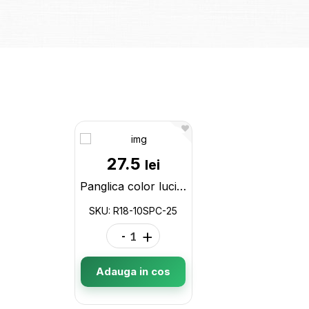
27.5
lei
Panglica color lucioasa Maxi 1.8/9.15 m, turcoaz R18-10SPC-25
SKU: R18-10SPC-25
-
+
Adauga in cos