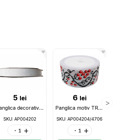
5
6
4
lei
lei
Panglica decorativa 25mm (alb si rosu) AP004202
Panglica motiv TRADITIONAL(uzor)(40mm)23m AP004204/4706
SKU: AP004202
SKU: AP004204/4706
SKU: A
-
+
-
+
-