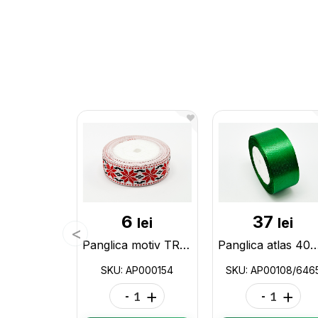
6
37
lei
lei
Panglica motiv TRADITIONAL(flori)(25mm)23m AP000154
Panglica atlas 40mm/23m AP00
SKU: AP000154
SKU: AP00108/646
-
+
-
+