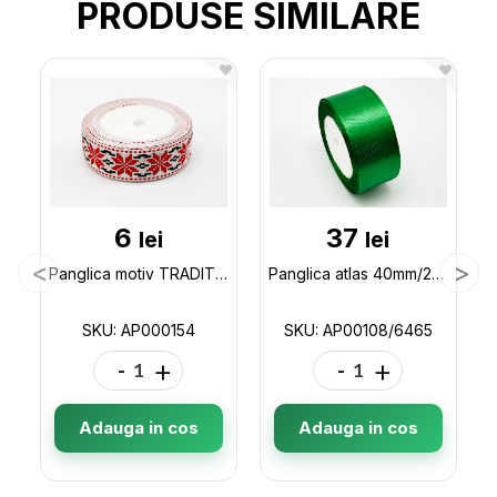
PRODUSE SIMILARE
6
37
lei
lei
Panglica motiv TRADITIONAL(flori)(25mm)23m AP000154
Panglica atlas 40mm/23m AP00108/6465
SKU: AP000154
SKU: AP00108/6465
-
+
-
+
Adauga in cos
Adauga in cos