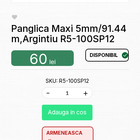
Panglica Maxi 5mm/91.44
m,Argintiu R5-100SP12
60
DISPONIBIL
lei
SKU: R5-100SP12
-
+
Adauga in cos
ARMENEASCA