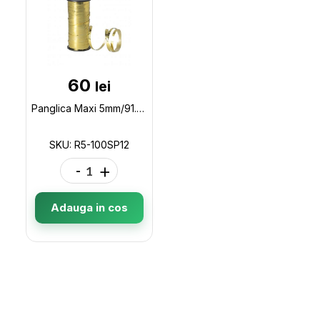
60
lei
Panglica Maxi 5mm/91.44 m,Argintiu R5-100SP12
SKU: R5-100SP12
-
+
Adauga in cos