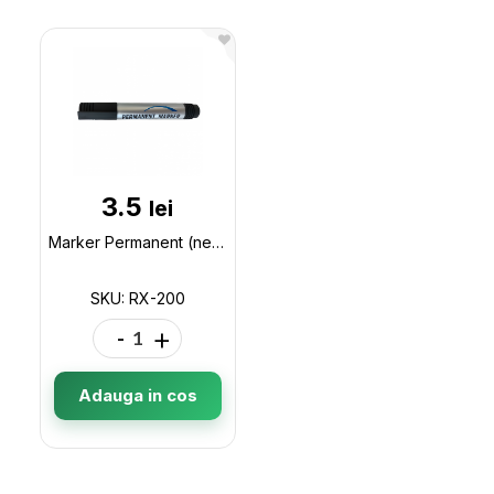
3.5
lei
Marker Permanent (negru) ML9-4 RX-200
SKU: RX-200
-
+
Adauga in cos