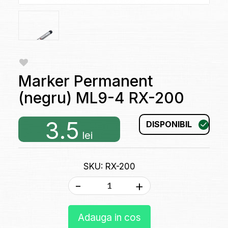
Marker Permanent
(negru) ML9-4 RX-200
3.5
DISPONIBIL
lei
SKU: RX-200
-
+
Adauga in cos