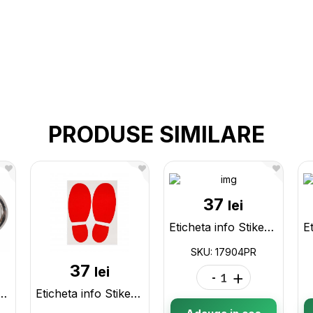
PRODUSE SIMILARE
37
lei
Eticheta info Stiker Talpita mica color adeziva 17904PR
SKU: 17904PR
37
lei
-
+
 informativ (MD) 080011
Eticheta info Stiker Talpa mare rosie adeziva 17902PR