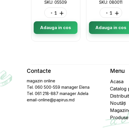
SKU: 05509
SKU: 080011
-
+
-
+
Adauga in cos
Adauga in cos
Contacte
Menu
magazin online
Acasa
Tel. 060 500-559 manager Elena
Catalog
Tel. 061 218-887 manager Adela
Distribui
email-online@papirus.md
Noutăți
Magazin
Produse 