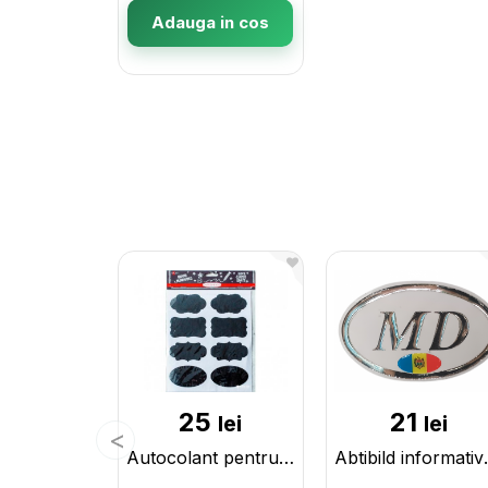
Adauga in cos
25
21
lei
lei
Autocolant pentru creta 8buc 740825 05509
Abtibild