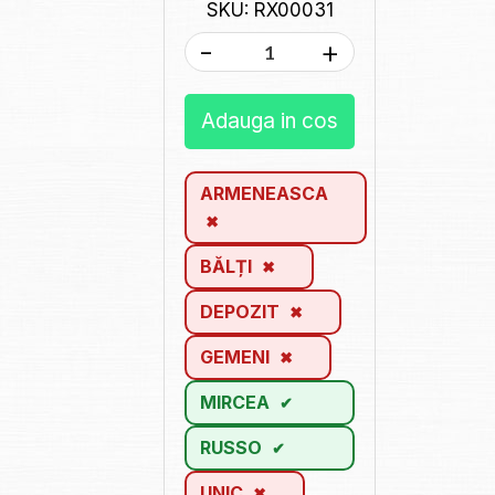
SKU: RX00031
-
+
Adauga in cos
ARMENEASCA
BĂLȚI
DEPOZIT
GEMENI
MIRCEA
RUSSO
UNIC