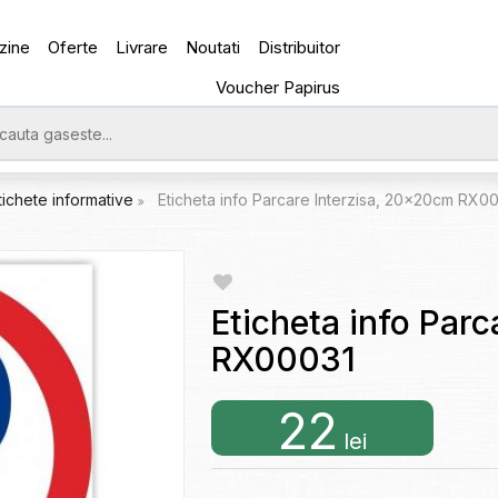
zine
Oferte
Livrare
Noutati
Distribuitor
Voucher Papirus
tichete informative
Eticheta info Parcare Interzisa, 20x20cm RX0
Eticheta info Par
RX00031
22
lei