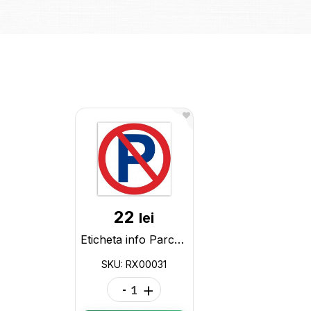
22
lei
Eticheta info Parcare Interzisa, 20x20cm RX00031
SKU: RX00031
-
+