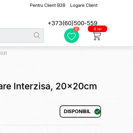
Pentru Client B2B
Logare Client
+373(60)500-559
0 lei
0
0031
care Interzisa, 20x20cm
DISPONIBIL