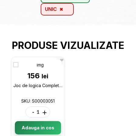
UNIC
PRODUSE VIZUALIZATE
156
lei
Joc de logica Completeaza povestile (ro) S00003051
SKU: S00003051
-
+
Adauga in cos