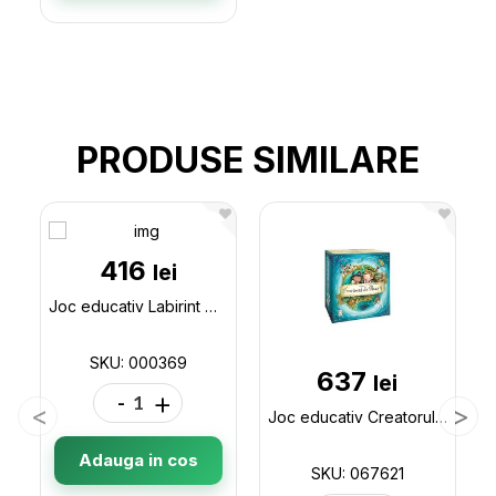
PRODUSE SIMILARE
416
lei
Joc educativ Labirint Magnetic Trafic,69111 000369
SKU: 000369
637
lei
-
+
Joc educativ Creatorul de povesti 067621
Adauga in cos
SKU: 067621