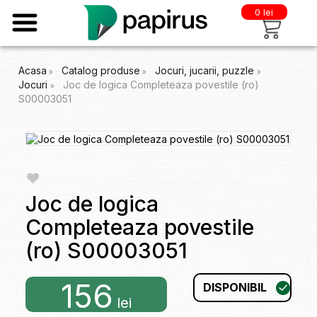
0 lei
Acasa
Catalog produse
Jocuri, jucarii, puzzle
Jocuri
Joc de logica Completeaza povestile (ro)
S00003051
Joc de logica
Completeaza povestile
(ro) S00003051
156
DISPONIBIL
lei