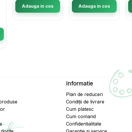
Adauga in cos
Adauga in cos
Informatie
Plan de reduceri
 produse
Condiții de livrare
tor
Cum platesc
Cum comand
e
Confidentialitate
dorite
Garantie si service