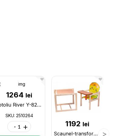
1264
15
lei
Fotoliu River Y-820-W,gri 2510264
SKU: 2510264
SKU: 4
1192
lei
-
+
-
Scaunel-transformer p/u hrana 34987