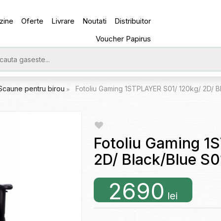
zine
Oferte
Livrare
Noutati
Distribuitor
Voucher Papirus
Scaune pentru birou
Fotoliu Gaming 1STPLAYER S01/ 120kg/ 2D/ B
Fotoliu Gaming 1
2D/ Black/Blue S0
2690
lei