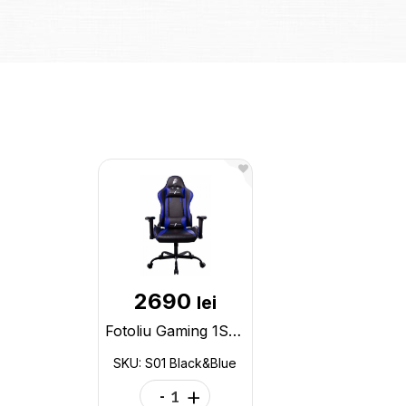
2690
lei
Fotoliu Gaming 1STPLAYER S01/ 120kg/ 2D/ Black/Blue S01 Black&Blue
SKU: S01 Black&Blue
-
+