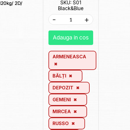
SKU: S01
120kg/ 2D/
Black&Blue
-
+
Adauga in cos
ARMENEASCA
BĂLȚI
DEPOZIT
GEMENI
MIRCEA
RUSSO