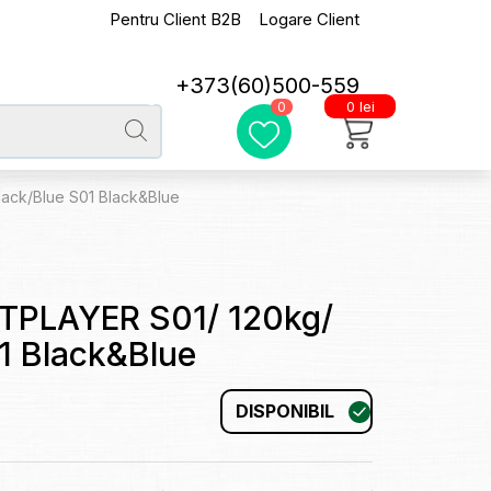
Pentru Client B2B
Logare Client
+373(60)500-559
0 lei
0
lack/Blue S01 Black&Blue
STPLAYER S01/ 120kg/
1 Black&Blue
DISPONIBIL