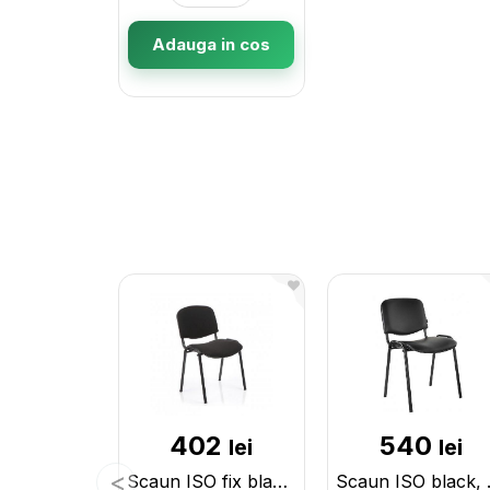
Adauga in cos
402
540
lei
lei
Scaun ISO fix black, A-1(negru) 1210001
Scaun ISO