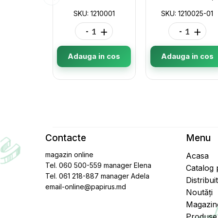
SKU: 1210001
SKU: 1210025-01
-
+
-
+
Adauga in cos
Adauga in cos
Contacte
Menu
magazin online
Acasa
Tel. 060 500-559 manager Elena
Catalog
Tel. 061 218-887 manager Adela
Distribui
email-online@papirus.md
Noutăți
Magazin
Produse 