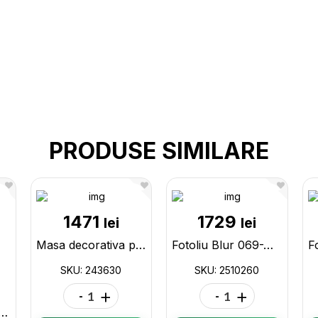
PRODUSE SIMILARE
1471
1729
lei
lei
Masa decorativa p/u ceai 45x60cm 243630
Fotoliu Blur 069-W-H albastru 2510260
SKU: 243630
SKU: 2510260
-
+
-
+
 black, piele sintetica 1210025-01