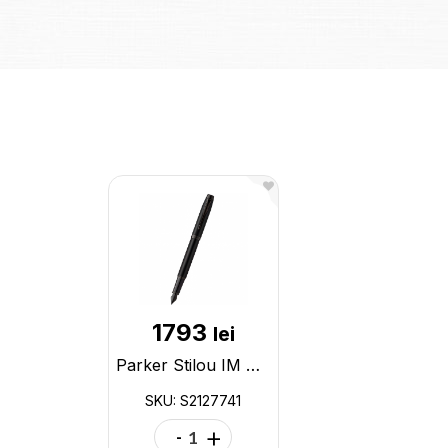
1793
lei
Parker Stilou IM Achromatic Black S2127741
SKU: S2127741
-
+