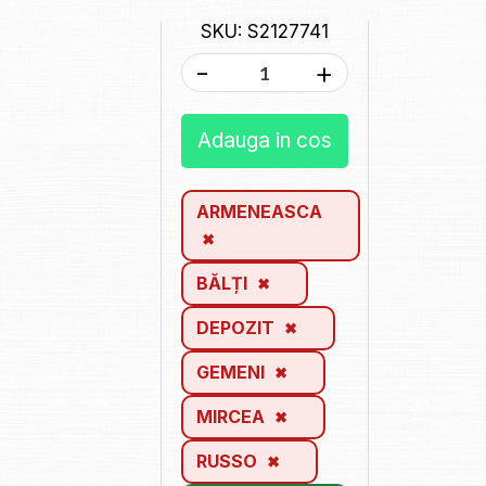
SKU: S2127741
-
+
Adauga in cos
ARMENEASCA
BĂLȚI
DEPOZIT
GEMENI
MIRCEA
RUSSO