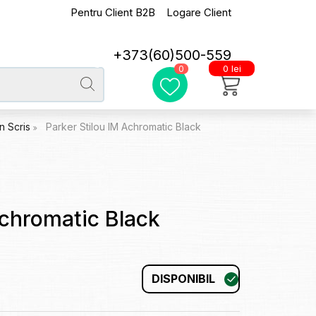
Pentru Client B2B
Logare Client
+373(60)500-559
0 lei
0
in Scris
Parker Stilou IM Achromatic Black
Achromatic Black
DISPONIBIL