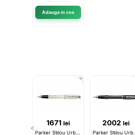
Adauga in cos
1671
2002
lei
lei
Parker Stilou Urban Premium CL Pearl 193247 S0911430
Parker Stilou Urban Pr