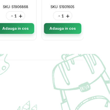
SKU: S1906868
SKU: S1931605
SKU: S
-
+
-
+
-
Adauga in cos
Adauga in cos
Adauga