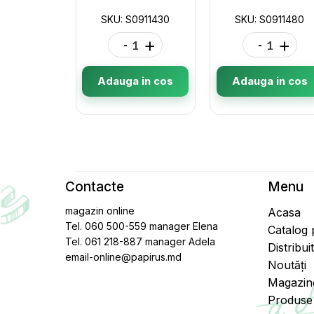
SKU: S0911430
SKU: S0911480
-
+
-
+
Adauga in cos
Adauga in cos
Contacte
Menu
magazin online
Acasa
Tel. 060 500-559 manager Elena
Catalog
Tel. 061 218-887 manager Adela
Distribui
email-online@papirus.md
Noutăți
Magazin
Produse 