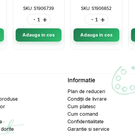
SKU: S1906739
SKU: S1906852
-
+
-
+
Adauga in cos
Adauga in cos
Informatie
Plan de reduceri
 produse
Condiții de livrare
tor
Cum platesc
Cum comand
e
Confidentialitate
dorite
Garantie si service