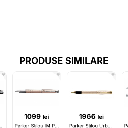
PRODUSE SIMILARE
1099
1966
lei
lei
emium CL Negru 190994 S0911480
Parker Stilou IM Premium Pink S0949760 S1906739
Parker Stilou Urban Premium Gold 292351 S1906852