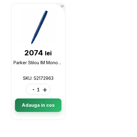
2074
lei
Parker Stilou IM Monochrome blue S2172963
SKU: S2172963
-
+
Adauga in cos