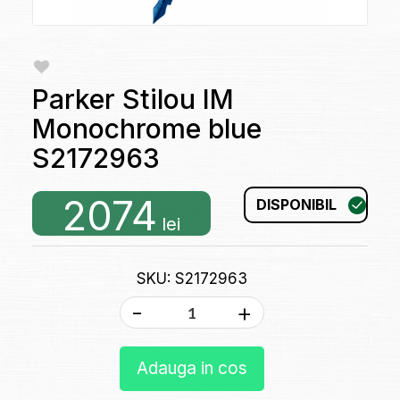
Parker Stilou IM
Monochrome blue
S2172963
2074
DISPONIBIL
lei
SKU: S2172963
-
+
Adauga in cos