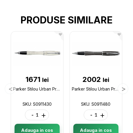
PRODUSE SIMILARE
1671
2002
lei
lei
Parker Stilou Urban Premium CL Pearl 193247 S0911430
Parker Stilou Urban Premium CL Negru 190994 S0911480
SKU: S0911430
SKU: S0911480
-
+
-
+
Adauga in cos
Adauga in cos